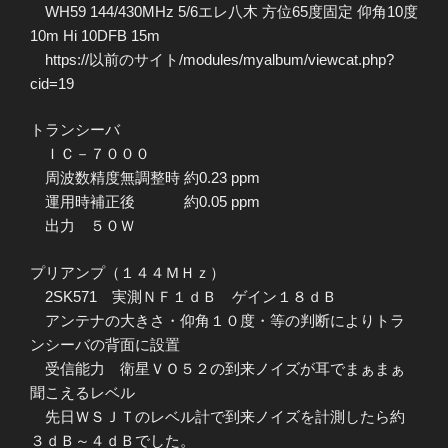
WH59 144/430MHz 5/6エレ八木 方位65度固定 仰角10度
10m Hi 10DFB 15m
https://以前のサイト/modules/myalbum/viewcat.php?
cid=19
トランシーバ
ＩＣ－７０００
周波数精度無調整時 約0.23 ppm
運用時補正後 約0.05 ppm
出力 ５０Ｗ
プリアンプ（１４４ＭＨｚ）
2SK571 実測ＮＦ１ｄＢ ゲイン１８ｄＢ
アンテナの大きさ・仰角１０度・等の判断によりトラ
ンシーバの背面に設置
受信能力 衛星ＶＯ５２の到来ノイズが耳でまぁまぁ
聞こえるレベル
先日ＷＳＪＴのレベル計で到来ノイズを計測したら約
３ｄＢ～４ｄＢでした。