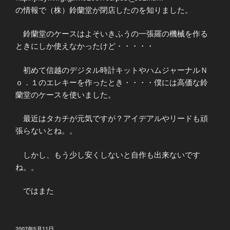
の情報で（株）鈴蘭堂が閉店したのを知りました。
鈴蘭堂のケースはよそいきふうの一張羅の機械を作る
ときにしか使えなかったけど・・・・・
初めて信越のデジタル時計キットやハムジャーナルＮ
ｏ．１のエレキーを作ったとき・・・・僕には高価な鈴
蘭堂のケースを使いました。
最近はタカチが元気ですが？アイデアルやリードも頑
張らないとね。。
しかし、もう少し安くしないと自作も出来ないです
ね。。
ではまた
投
2007年5月11日