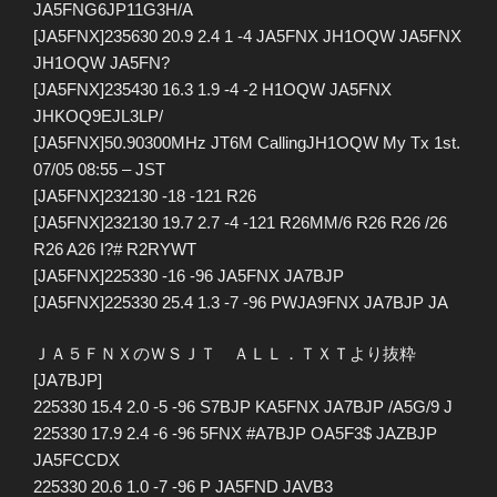
JA5FNG6JP11G3H/A
[JA5FNX]235630 20.9 2.4 1 -4 JA5FNX JH1OQW JA5FNX
JH1OQW JA5FN?
[JA5FNX]235430 16.3 1.9 -4 -2 H1OQW JA5FNX
JHKOQ9EJL3LP/
[JA5FNX]50.90300MHz JT6M CallingJH1OQW My Tx 1st.
07/05 08:55 – JST
[JA5FNX]232130 -18 -121 R26
[JA5FNX]232130 19.7 2.7 -4 -121 R26MM/6 R26 R26 /26
R26 A26 I?# R2RYWT
[JA5FNX]225330 -16 -96 JA5FNX JA7BJP
[JA5FNX]225330 25.4 1.3 -7 -96 PWJA9FNX JA7BJP JA
ＪＡ５ＦＮＸのＷＳＪＴ ＡＬＬ．ＴＸＴより抜粋
[JA7BJP]
225330 15.4 2.0 -5 -96 S7BJP KA5FNX JA7BJP /A5G/9 J
225330 17.9 2.4 -6 -96 5FNX #A7BJP OA5F3$ JAZBJP
JA5FCCDX
225330 20.6 1.0 -7 -96 P JA5FND JAVB3