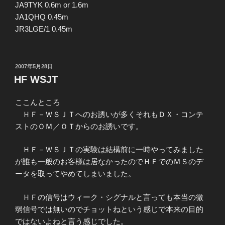
JA9TYK 0.6m or 1.6m
JA1QHQ 0.45m
JR3LGE/1 0.45m
投
2007年5月28日
稿
HF WSJT
日:
ここんところ
ＨＦ－ＷＳＪＴへのお誘いが多くそれもＤＸ・コンテ
ストのＯＭ／ＯＴからのお誘いです。
ＨＦ－ＷＳＪＴの実験は結構前に一時やってみました
が誰も一般のお客様は居なかったのでＨＦでのＭＳのデ
ータを取ってやめてしまいました。
ＨＦの信号はウィーク・シグナルと言っても本当の微
弱信号では無いのでチョットねという感じで本来の目的
ではないよねと言う感じでした。