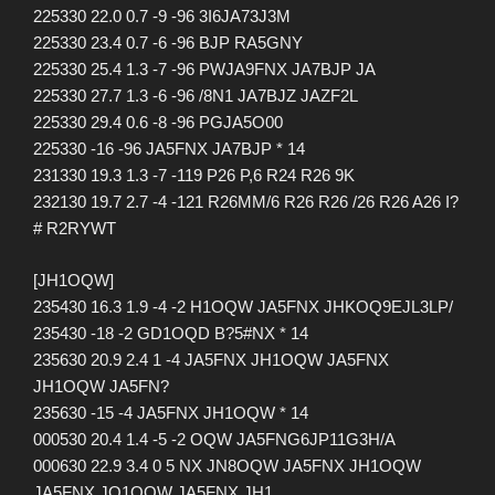
225330 22.0 0.7 -9 -96 3I6JA73J3M
225330 23.4 0.7 -6 -96 BJP RA5GNY
225330 25.4 1.3 -7 -96 PWJA9FNX JA7BJP JA
225330 27.7 1.3 -6 -96 /8N1 JA7BJZ JAZF2L
225330 29.4 0.6 -8 -96 PGJA5O00
225330 -16 -96 JA5FNX JA7BJP * 14
231330 19.3 1.3 -7 -119 P26 P,6 R24 R26 9K
232130 19.7 2.7 -4 -121 R26MM/6 R26 R26 /26 R26 A26 I?
# R2RYWT
[JH1OQW]
235430 16.3 1.9 -4 -2 H1OQW JA5FNX JHKOQ9EJL3LP/
235430 -18 -2 GD1OQD B?5#NX * 14
235630 20.9 2.4 1 -4 JA5FNX JH1OQW JA5FNX
JH1OQW JA5FN?
235630 -15 -4 JA5FNX JH1OQW * 14
000530 20.4 1.4 -5 -2 OQW JA5FNG6JP11G3H/A
000630 22.9 3.4 0 5 NX JN8OQW JA5FNX JH1OQW
JA5FNX JO1OQW JA5FNX JH1