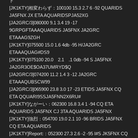
ト
[JK1KTY]相変わらず：100100 15.3 2.7 6 -92 QUARIDS
JA5FNX JX ETA AQUARIDSPJA52XG
[JA2GRC/3]080000 9.1 3.4 19 -17
9GRPGFTAAAQUARIDS JA5FNX JA2GRC
ETAAAG9ZGH
[JK1KTY]075500 15.0 1.6 4db -95 H/JA2GRC
ETAAAQUAG#DS9
[JK1KTY]075100 20.0 2.1 .1 0db -94 S JA5FNX
JA2GR3OE$OA37UMRYD$Q
[JA2GRC/3]074200 11.2 1.4 3 -12 JA2GRC
ETAAAQUBSCW99
[JA2GRC/3]065900 23.8 3.0 17 -23 ETIDS JA5FNX CQ
ETA QQUARI9SSJA5FNN2X6RU#
[JK1KTY]ながーい：062300 16.8 3.4 1 -94 CQ ETA
AQUARIDS JA5FNX CJ 3TA AQUARIDS JA5FNX
[JK1KTY]強烈：054700 19.0 2.1 10 -96 BRIDS JA5FNX
CQ ETA AQUARIDS
[JK1KTY]Report:：052300 27.3 2.6 -2 -95 I#S JK5FNX CQ