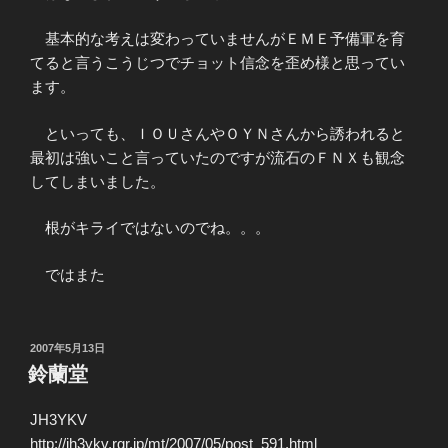
基本的な考えは変わっていませんがＥＭＥ予備軍を育
てると言うこうじつでチョット信念を歪め様と思ってい
ます。
といっても、ＩＯＵさんやＯＹＮさんから誘われると
最初は強いこと言っていたのですが流石のＦＮＸも観念
してしまいました。
根がキライではないのでね。。。
ではまた
投
2007年5月13日
稿
鈴蘭堂
日:
JH3YKV
http://jh3ykv.rgr.jp/mt/2007/05/post_591.html