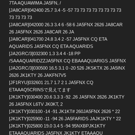
7TA AQUAWIMA JA5FN, /
[JA8CAR]042400 25.7 3.4 -5 -57 73 73 73 73 73 73 73 73
73 73 73 73
[JA8CAR]042000 26.3 3.4 6 -58 6 JA5FNX 2626 JA8CAR
26 JA5FNX 2626 JA8CAR 26 JA
[JA8CAR]041700 24.8 3.4 2 -57 JA5FNX CQ ETA
AQUARIDS JA5FNX CQ ETA AQUARIDS
[JA2GRC/3]032300 1.3 3.4 4 -18 PP
/SAAAQUARIDZZJA5FNX CQ EBAAAQUARIGS JA5FNX
[JA2GRC/3]030500 16.5 3.1 0 -20 526 JKSKTX 26 JA5INX
2626 JK1KTY 26 JAKFN7V5
[JF1RYU]032601 21.7 1.7 2 1 JA5FNX CQ
ETAAAQ5CRINSで見えてます
[JK1KTY]030400 20.6 3.3 3 -92 .26 JA5FNX 2626 JK1KTY
26 JA5FNX L6TV JK0KT, 2
[JK1KTY]030100 -14 -91 JK1KT# 260JA5FNX 2626 * 22
[JK1KTY]025900 -11 -94 26 JA5FARIDS JAJK1KTY * 22
[JK1KTY]025800 19.0 3.4 5 -94 95NXBPJK1KTY
ETAAAQUARIDS JA5FNX JK1KTY ETAAAQU