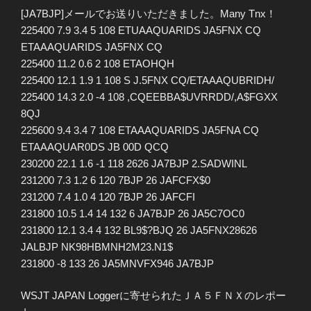
[JA7BJP]メールでお送りいただきました。Many Tnx！
225400 7.9 3.4 5 108 ETUAAQUARIDS JA5FNX CQ
ETAAAQUARIDS JA5FNX CQ
225400 11.2 0.6 2 108 ETAOHQH
225400 12.1 1.9 1 108 S J.5FNX CQ/ETAAAQUBRIDH/
225400 14.3 2.0 -4 108 ,CQEEBBA$UVRRDD/,A$FGXX
8QJ
225600 9.4 3.4 7 108 ETAAAQUARIDS JA5FNA CQ
ETAAAQUAR0DS JB 00D QCQ
230200 22.1 1.6 -1 118 2626 JA7BJP 2.SADWINL
231200 7.3 1.2 6 120 7BJP 26 JAFCFX$0
231200 7.4 1.0 4 120 7BJP 26 JAFCFI
231800 10.5 1.4 14 132 6 JA7BJP 26 JA5C7OC0
231800 12.1 3.4 4 132 BL9$?BJQ 26 JA5FNX28626
JALBJP NK98HBMNH2M23.N1$
231800 -8 133 26 JA5MNVFX946 JA7BJP
WSJT JAPAN Loggerに寄せられたＪＡ５ＦＮＸのレポー