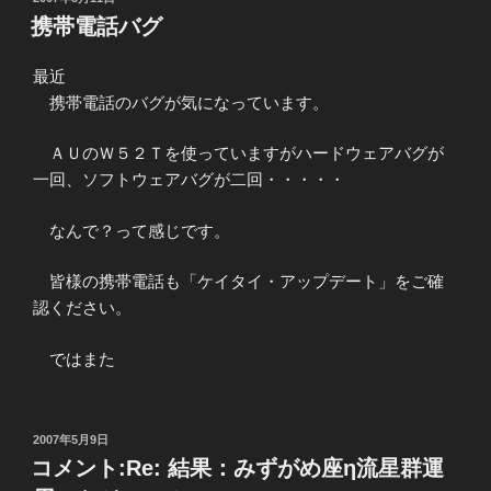
稿
携帯電話バグ
日:
最近
携帯電話のバグが気になっています。
ＡＵのＷ５２Ｔを使っていますがハードウェアバグが
一回、ソフトウェアバグが二回・・・・・
なんで？って感じです。
皆様の携帯電話も「ケイタイ・アップデート」をご確
認ください。
ではまた
投
2007年5月9日
稿
コメント:Re: 結果：みずがめ座η流星群運
日: