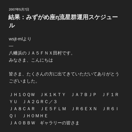
投
2007年5月7日
稿
結果：みずがめ座η流星群運用スケジュー
日:
ル
wsjt-mlより
—
八幡浜のＪＡ５ＦＮＸ田村です。
みなさま、こんにちは
皆さま、たくさんの方に出てきていただいてありがとう
ございました。
ＪＨ１ＯＱＷ ＪＫ１ＫＴＹ ＪＡ７ＢＪＰ ＪＦ１Ｒ
ＹＵ ＪＡ２ＧＲＣ／３
ＪＡ８ＣＡＲ ＪＥ５ＦＬＭ ＪＲ６ＥＸＮ ＪＲ６Ｉ
ＱＩ ＪＨ０ＭＨＥ
ＪＡ０ＢＢＷ ギャラリーの皆さま