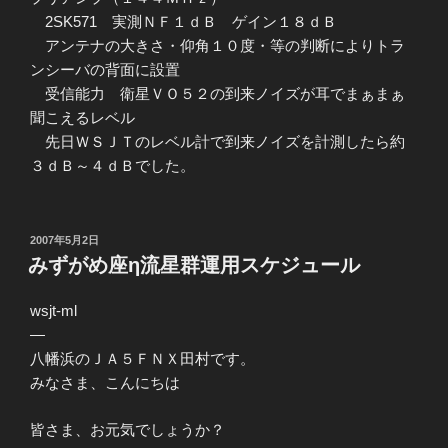
2SK571 実測ＮＦ１ｄＢ ゲイン１８ｄＢ
アンテナの大きさ・仰角１０度・等の判断によりトラ
ンシーバの背面に設置
受信能力 衛星ＶＯ５２の到来ノイズが耳でまぁまぁ
聞こえるレベル
先日ＷＳＪＴのレベル計で到来ノイズを計測したら約
３ｄＢ～４ｄＢでした。
投
2007年5月2日
稿
みずがめ座η流星群運用スケジュール
日:
wsjt-ml
—
八幡浜のＪＡ５ＦＮＸ田村です。
みなさま、こんにちは
皆さま、お元気でしょうか？