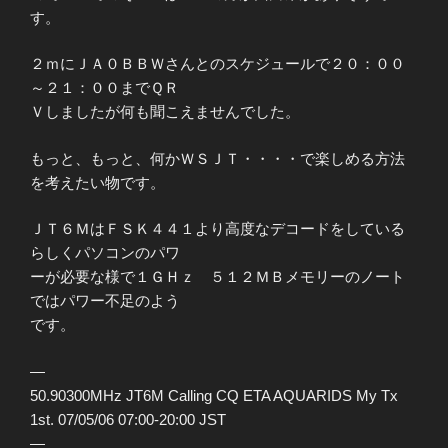
す。
２ｍにＪＡ０ＢＢＷさんとのスケジュールで２０：００
～２１：００までＱＲ
Ｖしましたが何も聞こえませんでした。
もっと、もっと、何かＷＳＪＴ・・・・で楽しめる方法
を考えたい物です。
ＪＴ６ＭはＦＳＫ４４１より高度なデコードをしている
らしくパソコンのパワ
ーが必要な様で１ＧＨｚ ５１２ＭＢメモリーのノート
ではパワー不足のよう
です。
—
50.90300MHz JT6M Calling CQ ETA AQUARIDS My Tx
1st. 07/05/06 07:00-20:00 JST
—