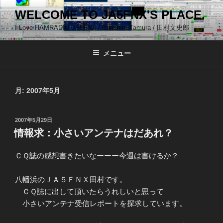
コ
WELCOME TO JA5FNX'S PLACE.
ン
I Love HAMRADIO JA5FNX / Bunshiro Tamura / 田村文史郎
テ
ン
ツ
メニュー
へ
ス
キ
月:
2007年5月
ッ
プ
投
2007年5月29日
稿
情報求：小さいアンテナはだあれ？
日:
ＣＱ誌の感想書きたいなーーー今週は書けるか？
—
八幡浜のＪＡ５ＦＮＸ田村です。
ＣＱ誌に出して頂いたらうれしいと思って
小さいアンテナ受信レポートを探求しています。