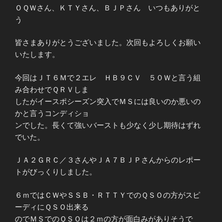
ＯＱＷさん、ＫＴＹさん、ＢＪＰさん いつもありがと
う
皆さまありがとうございました。次回もよろしくお願い
いたします。
今回はＪＴ６Ｍで２エレ ＨＢ９ＣＶ ５０Ｗと言う組
み合わせでＱＲＶしま
したがイースポシーズン突入でＭＳには良いのか悪いの
かと言うコンディショ
ンでした。長くて強いバーストも少なく少し期待はずれ
でいた。
ＪＡ２ＧＲＣ／３さんやＪＡ７ＢＪＰさんからのレポー
トがびっくりしました。
６ｍではＣＷやＳＳＢ・ＲＴＴＹでのＱＳＯの方がスピ
ーディにＱＳＯ出来る
のでＭＳでのＱＳＯは２ｍの方が面白みがありそうで