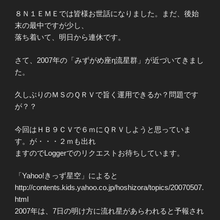
８Ｎ１ＥＭＥでは皆様お世話になりました。まだ、後始
末の最中ですが少し、
落ち着いて、明日から連休です。
さて、2007年の「みずがめ座η流星群」が近づいてきまし
た。
久しぶりのＭＳのＱＲＶで旨く運用できるか？問題です
が？？
今回はＨＢ９ＣＶで６ｍにＱＲＶしようと思っていま
す。が・・・２ｍも出れ
ますのでLoggerでのリクエストお待ちしています。
「Yahoo!きっず星空」によると
http://contents.kids.yahoo.co.jp/hoshizora/topics/20070507.
html
2007年は、7日の明け方に流れ星があらわれると予報され