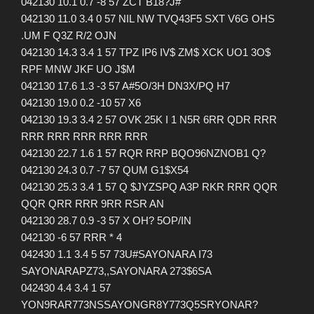
042130 10.1 0.7 -8 57 ZCT B18?J#
042130 11.0 3.4 0 57 NIL NW TVQ43F5 SXT V6G OHS
.UM F Q3Z R/2 OJN
042130 14.3 3.4 1 57 TPZ IP6 IV$ ZM$ XCK UO1 3O$
RPF MNW JKF UO J$M
042130 17.6 1.3 -3 57 A#5O/3H DN3X/PQ H7
042130 19.0 0.2 -10 57 X6
042130 19.3 3.4 2 57 OVK 25K I 1 N5R 6RR QDR RRR
RRR RRR RRR RRR RRR
042130 22.7 1.6 1 57 RQR RRP BQO96NZNOB1 Q?
042130 24.3 0.7 -7 57 QUM G1$X54
042130 25.3 3.4 1 57 Q $JYZSPQ A3P RKR RRR QQR
QQR QRR RRR 9RR RSR AN
042130 28.7 0.9 -3 57 X OH? 5OP/IN
042130 -6 57 RRR * 4
042430 1.1 3.4 5 57 73U#SAYONARA I73
SAYONARAPZ73,,SAYONARA 273$6SA
042430 4.4 3.4 1 57
YON9RAR773NSSAYONGR8Y773Q5SRYONAR?