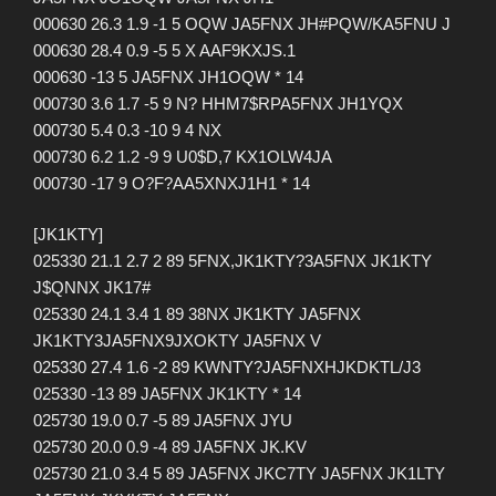
000630 26.3 1.9 -1 5 OQW JA5FNX JH#PQW/KA5FNU J
000630 28.4 0.9 -5 5 X AAF9KXJS.1
000630 -13 5 JA5FNX JH1OQW * 14
000730 3.6 1.7 -5 9 N? HHM7$RPA5FNX JH1YQX
000730 5.4 0.3 -10 9 4 NX
000730 6.2 1.2 -9 9 U0$D,7 KX1OLW4JA
000730 -17 9 O?F?AA5XNXJ1H1 * 14
[JK1KTY]
025330 21.1 2.7 2 89 5FNX,JK1KTY?3A5FNX JK1KTY
J$QNNX JK17#
025330 24.1 3.4 1 89 38NX JK1KTY JA5FNX
JK1KTY3JA5FNX9JXOKTY JA5FNX V
025330 27.4 1.6 -2 89 KWNTY?JA5FNXHJKDKTL/J3
025330 -13 89 JA5FNX JK1KTY * 14
025730 19.0 0.7 -5 89 JA5FNX JYU
025730 20.0 0.9 -4 89 JA5FNX JK.KV
025730 21.0 3.4 5 89 JA5FNX JKC7TY JA5FNX JK1LTY