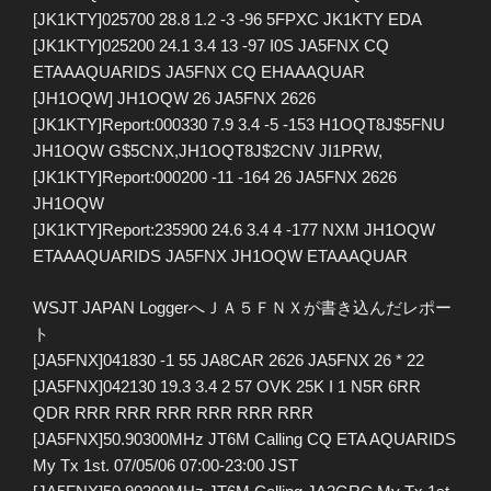
[JK1KTY]025700 28.8 1.2 -3 -96 5FPXC JK1KTY EDA
[JK1KTY]025200 24.1 3.4 13 -97 I0S JA5FNX CQ
ETAAAQUARIDS JA5FNX CQ EHAAAQUAR
[JH1OQW] JH1OQW 26 JA5FNX 2626
[JK1KTY]Report:000330 7.9 3.4 -5 -153 H1OQT8J$5FNU
JH1OQW G$5CNX,JH1OQT8J$2CNV JI1PRW,
[JK1KTY]Report:000200 -11 -164 26 JA5FNX 2626
JH1OQW
[JK1KTY]Report:235900 24.6 3.4 4 -177 NXM JH1OQW
ETAAAQUARIDS JA5FNX JH1OQW ETAAAQUAR
WSJT JAPAN LoggerへＪＡ５ＦＮＸが書き込んだレポー
ト
[JA5FNX]041830 -1 55 JA8CAR 2626 JA5FNX 26 * 22
[JA5FNX]042130 19.3 3.4 2 57 OVK 25K I 1 N5R 6RR
QDR RRR RRR RRR RRR RRR RRR
[JA5FNX]50.90300MHz JT6M Calling CQ ETA AQUARIDS
My Tx 1st. 07/05/06 07:00-23:00 JST