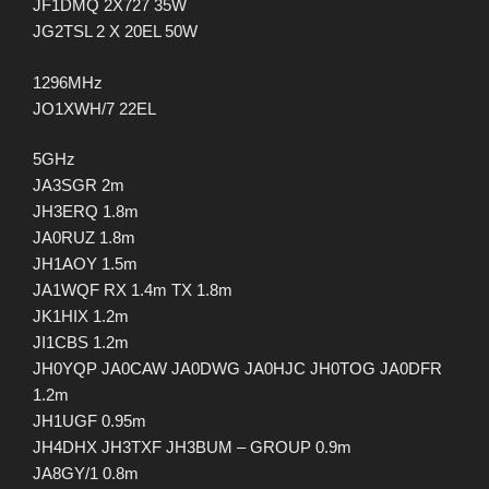
JF1DMQ 2X727 35W
JG2TSL 2 X 20EL 50W
1296MHz
JO1XWH/7 22EL
5GHz
JA3SGR 2m
JH3ERQ 1.8m
JA0RUZ 1.8m
JH1AOY 1.5m
JA1WQF RX 1.4m TX 1.8m
JK1HIX 1.2m
JI1CBS 1.2m
JH0YQP JA0CAW JA0DWG JA0HJC JH0TOG JA0DFR
1.2m
JH1UGF 0.95m
JH4DHX JH3TXF JH3BUM – GROUP 0.9m
JA8GY/1 0.8m