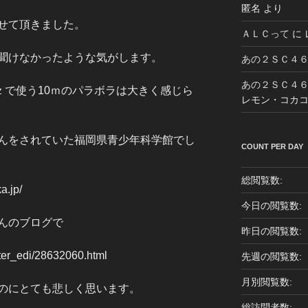
匿名
より
せて頂きました。
ＡＬＣって
に
聞けなかったような気がします。
あの２ＳＣ４
あの２ＳＣ４
ｚで使う10ｍのパラボラは大きく感じら
レモン・コカ
んをされていた福岡県青少年科学館でし
COUNT PER DAY
総閲覧数:
a.jp/
今日の閲覧数:
んのブログで
昨日の閲覧数:
ter_edi/28632060.html
先週の閲覧数:
月別閲覧数:
のにとても悲しく思います。
総訪問者数: