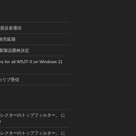
月面反射通信
r”発売延期
tsの新製品愛称決定
ms for all WSJT-X on Windows 11
カリブ受信
セレクターのトップフィルター。
に
り
セレクターのトップフィルター。
に