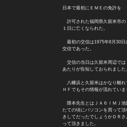
日本で最初にＥＭＥの免許を
許可された福岡県久留米市の
１日に亡くなられた。
最初の交信は1975年8月30
交信であった。
交信の当日は久留米周辺では
あたりが告知しておられました
八幡浜と久留米はかなり離れ
ＨＦでもその情報が流れていま
隈本先生とはＪＡ６ＩＭＪ池
たての頃にパソコンを買って頂
きしてだったでしょうかＤＲさ
って頂きました。