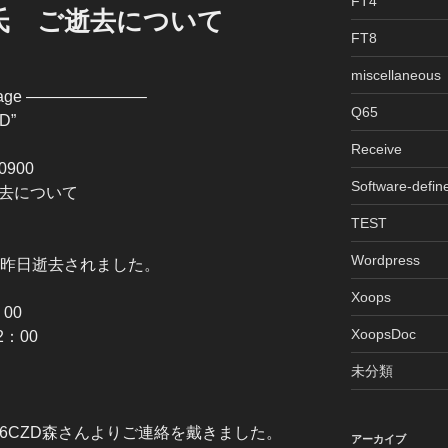
FT4
隈本氏 ご逝去について
FT8
miscellaneous
ssage ———————–
Q65
D”
Receive
+0900
Software-defin
ご逝去について
TEST
Wordpress
が昨日逝去されました。
Xoops
00
XoopsDoc
00
未分類
6CZD森さんよりご連絡を戴きました。
アーカイブ