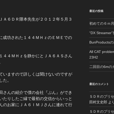
最近の投稿
ＪＡ６ＤＲ隈本先生が２０１２年５月３
初めての６ｍ
“DX Streame
日に成功された１４４ＭＨｚのＥＭＥでの
BunProduc
All CAT proble
１４４ＭＨｚを静かにとＪＡ６ＡＳさん
23H2
。
二回目の6mの
ていますので詳しくは聞けないのですが
した。
最近のコメント
田さんの紹介で僕の会社『ぶん』ができ
ＳＤＲのプリ
いたりしたご縁で最初の交信からいっと
田村文史郎
よ
んのお家にＪＡ６ＩＭＪさんに連れて行
ＳＤＲのプリ