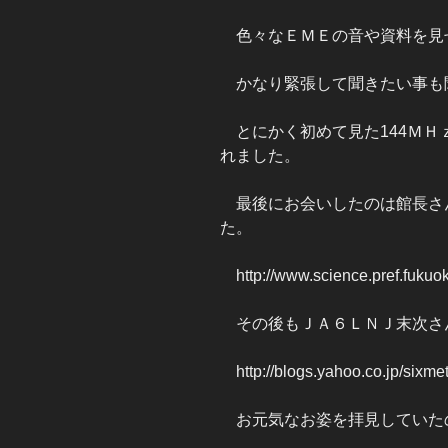
色々なＥＭＥの音や資料を見
かなり緊張して聞きたい事も
とにかく初めて見た144ＭＨ
れました。
最後にお会いしたのは館長さ
た。
http://www.science.pref.fukuok
その後もＪＡ６ＬＮＪ末次さ
http://blogs.yahoo.co.jp/sixme
お元気なお姿を拝見していた