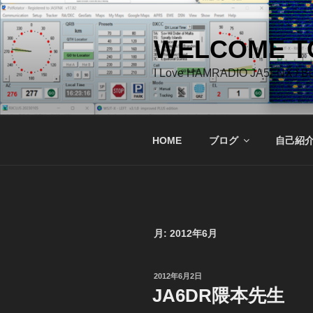
コ
ン
テ
WELCOME TO
ン
I Love HAMRADIO JA5FNX / 
ツ
へ
ス
キ
HOME
ブログ
自己紹
ッ
プ
月:
2012年6月
投
2012年6月2日
稿
JA6DR隈本先生
日: