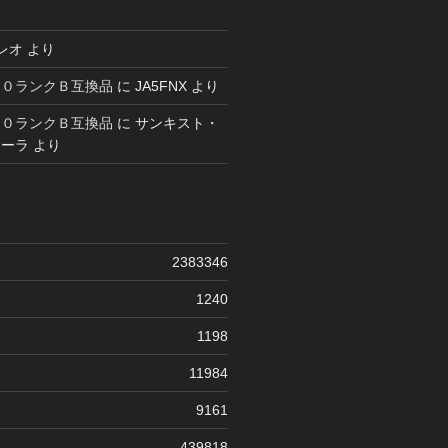
レオ
より
６０ランクＢ互換品
に
JA5FNX
より
６０ランクＢ互換品
に
サンキスト・
コーラ
より
2383346
1240
1198
11984
9161
439818