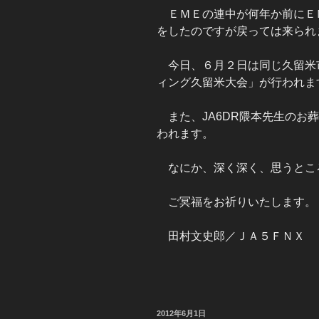
ＥＭＥの連中が何年か前にＥ
をしたのですが戻っては来られ
今日、６月２日は同じ久留米
ィング久留米大会」が行われま
また、JA6DR隈本先生のお
われます。
なにか、深く深く、思うとこ
ご冥福をお祈りいたします。
田村文史郎／ＪＡ５ＦＮＸ
投
2012年6月1日