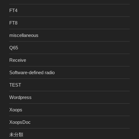
FT4
FT8
miscellaneous
Q65
Receive
Software-defined radio
TEST
Wordpress
Xoops
XoopsDoc
未分類