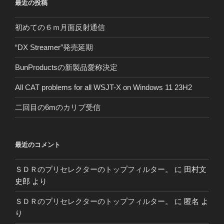
最近の投稿
初めての６ｍ月面反射通信
“DX Streamer”発売延期
BunProductsの新製品愛称決定
All CAT problems for all WSJT-X on Windows 11 23H2
二回目の6mのカリブ受信
最近のコメント
ＳＤＲのプリセレクターのトップフィルター。
に
田村文
史郎
より
ＳＤＲのプリセレクターのトップフィルター。
に
匿名
よ
り