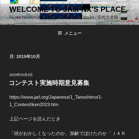
コ
WELCOME TO JA5FNX'S PLACE.
ン
I Love HAMRADIO JA5FNX / Bunshiro Tamura / 田村文史郎
テ
ン
ツ
メニュー
へ
ス
キ
月:
2019年10月
ッ
プ
投
2019年10月4日
稿
コンテスト実施時期意見募集
日:
https://www.jarl.org/Japanese/1_Tanoshimo/1-
1_Contest/iken2019.htm
上記ページを読んだとき
「頭がおかしくなったのか、加齢でぼけたのか「ＪＡＲ