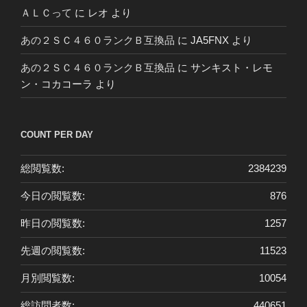
ＡＬＣって
に
レオ
より
あの２ＳＣ４６０ランクＢ互換品
に
JA5FNX
より
あの２ＳＣ４６０ランクＢ互換品
に
サンキスト・レモ
ン・コカコーラ
より
COUNT PER DAY
総閲覧数:
2384239
今日の閲覧数:
876
昨日の閲覧数:
1257
先週の閲覧数:
11523
月別閲覧数:
10054
総訪問者数:
440651