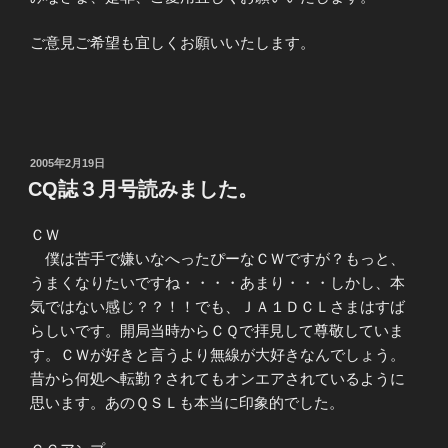
ご意見ご希望も宜しくお願いいたします。
投
2005年2月19日
稿
CQ誌３月号読みました。
日:
ＣＷ
僕は苦手で嫌いなへったぴーなＣＷですが？もっと、
うまくなりたいですね・・・・あまり・・・しかし、本
気ではない感じ？？！！でも、ＪＡ１ＤＣＬさまはすば
らしいです。開局当時からＣＱで拝見して尊敬していま
す。ＣＷが好きと言うより無線が大好きなんでしょう。
昔から何処へ転勤？されてもオンエアされているように
思います。あのＱＳＬも本当に印象的でした。