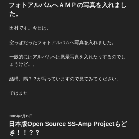
稿
フォトアルバムへＡＭＰの写真を入れまし
日:
た。
田村です。今日は、
空っぽだった
フォトアルバム
へ写真を入れました。
一般的にはアルバムへは風景写真を入れたりするのでし
ょうけど。。
結構、隅？？が写っていますので見てみてください。
ではまた
投
2005年2月15日
稿
日本版Open Source SS-Amp Projectもど
日:
き！！？？