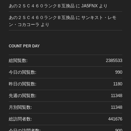
あの２ＳＣ４６０ランクＢ互換品
に
JA5FNX
より
あの２ＳＣ４６０ランクＢ互換品
に
サンキスト・レモ
ン・コカコーラ
より
COUNT PER DAY
総閲覧数:
2385533
今日の閲覧数:
990
昨日の閲覧数:
1180
先週の閲覧数:
11348
月別閲覧数:
11348
総訪問者数:
441676
今日の訪問者数:
900