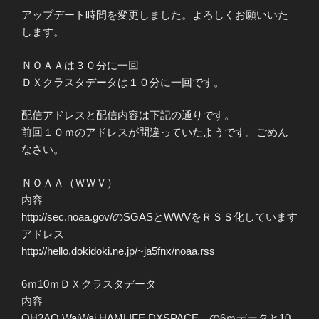
アップデート時間を変更しました。よろしくお願いいた
します。
ＮＯＡＡは３０分に一回
ＤＸクラスタデータは１０分に一回です。
配信アドレスと配信内容は下記の通りです。
前回１０ｍのアドレスが間違っていたようです。ごめん
なさい。
ＮＯＡＡ（ＷＷＶ）
内容
http://sec.noaa.gov/のSGASとWWVをＲＳＳ化しています
アドレス
http://hello.dokidoki.ne.jp/~ja5fnx/noaa.rss
6ｍ10ｍＤＸクラスタデータ
内容
OH2AQ WaiWai HAMLIFE DXSPACE の6ｍデータと10