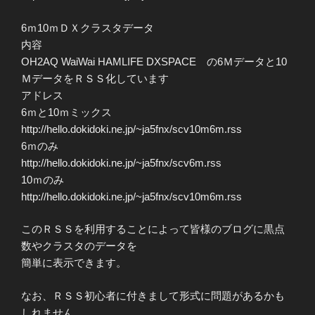
6ｍ10ｍＤＸクラスタデータ
内容
OH2AQ WaiWai HAMLIFE DXSPACE の6Ｍデータと10
ＭデータをＲＳＳ化しています
アドレス
6ｍと10ｍミックス
http://hello.dokidoki.ne.jp/~ja5fnx/scv10m6m.rss
6ｍのみ
http://hello.dokidoki.ne.jp/~ja5fnx/scv6m.rss
10ｍのみ
http://hello.dokidoki.ne.jp/~ja5fnx/scv10m6m.rss
このＲＳＳを利用することによって皆様のブログに黒点
数やクラスタのデータを
簡単に表示できます。
なお、ＲＳＳ初心者に付きまして形式に問題があるかも
しれません。