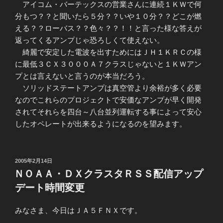
アイコム・バーテックスの営業さんに連続１ＫＷで何
分もつ？？と聞いたら５分？？いや１０分？？どこが燃
える？？ローバス？？色々？？！！と言った様な答えが
返ってくるアンプじゃ恐ろしくて使えない。
綺麗で安定した電波を出すためにはＪＨ１ＫＲＣの様
に最低３ＣＸ３０００Ａ７クラスじゃないと１ＫＷアン
プとは言えないと言うのが本当だろう。
ソリッドステートアンプは真空管より余裕が多く必要
なのでこれらのプロジェクトで安価なアンプが早く開発
されてそれらを四台～八台並列運転する事によって安心
したオペレートが出来るようになるのを望みます。
投
2005年2月14日
稿
ＮＯＡＡ・ＤＸクラスタＲＳＳ配信アップ
日:
デート時間変更
みなさま、今日はＪＡ５ＦＮＸです。