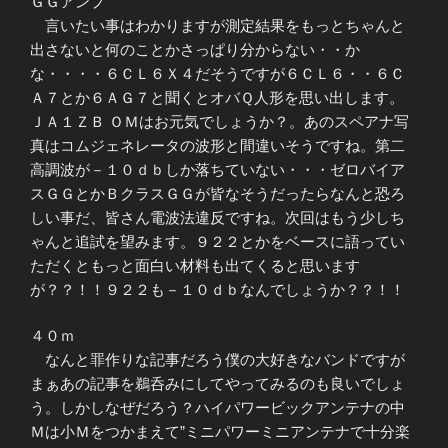
ＧＧアンプ
言いたい事はわかりますが測定結果をもっとちゃんと
出さないと何のことかさっぱり分からない・・か
な・・・・６ＣＬ６Ｘ４だそうですが６ＣＬ６・・６Ｃ
Ａ７とか６ＡＧ７と聞くとオバＱ人形を思い出します。
ＪＡ１ＺＢ ＯＭはお元気でしょうか？。あのスペアナ写
真はコムジェネレータの波形と間違いそうですね。第二
高調波が－１０ｄｂしか落ちていない・・・ゼロバイア
スＧＧとかＢクラスＧＧが皆なそうだったらなんと恐ろ
しい事だ、皆さん電波法違反ですね。次回はもう少しち
ゃんと追試を望みます。９２２とかをベースに語ってい
ただくともっと面白い材料も出てくると思います
が？？！！９２２も－１０ｄｂなんでしょうか？？！！
４０ｍ
なんと罪作りな記事だろう僕の大好きなバンドですが
まぁあの記事を鵜呑みにしてやってみるのも良いでしょ
う。しかしなぜだろう？ハイパワービックアンテナの中
Ｍは小Ｍをつかまえて”ミニパワーミニアンテナで十分楽