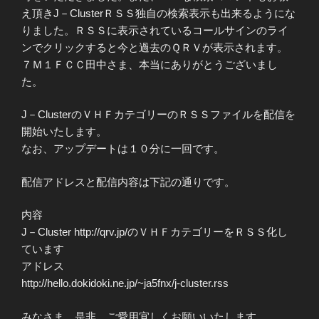
え頂きJ－ClusterＲＳＳ独自の検索表示も出来るようにな
りました。ＲＳＳに表示されているコールサインのライ
ンでクリックすると今と過去のＱＲＶが表示されます。
７Ｍ１ＦＣＣ田中さま、本当にありがとうございまし
た。
J－ClusterのＶＨＦカテゴリーのＲＳＳファイルを配信を
開始いたします。
なお、アップデートは１０分に一回です。
配信アドレスと配信内容は下記の通りです。
内容
J－Cluster http://qrv.jp/のＶＨＦカテゴリーをＲＳＳ化し
ています
アドレス
http://hello.dokidoki.ne.jp/~ja5fnx/j-cluster.rss
みなさま、是非、ご愛用宜しくお願いいたします。