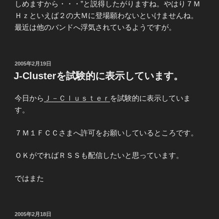
しめますから・・・”と説得したがりますね。やはり７Ｍ
Ｈｚといえば２の大Ｍに登場願わないといけませんね。
最近は他のバンドへ浮気されているようですが。
投
2005年2月19日
稿
J-Clusterを試験的に表示しています。
日:
今日から
Ｊ－Ｃｌｕｓｔｅｒ
を試験的に表示していま
す。
７Ｍ１ＦＣＣさまへ許可をお願いしているところです。
ＯＫがでればＲＳＳも配信したいと思っています。
ではまた
投
2005年2月18日