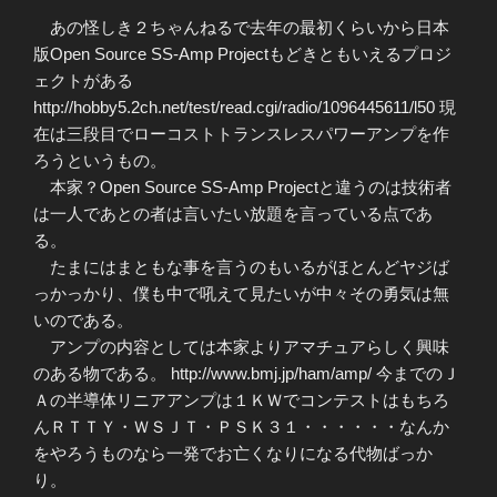
あの怪しき２ちゃんねるで去年の最初くらいから日本
版Open Source SS-Amp Projectもどきともいえるプロジ
ェクトがある
http://hobby5.2ch.net/test/read.cgi/radio/1096445611/l50 現
在は三段目でローコストトランスレスパワーアンプを作
ろうというもの。
本家？Open Source SS-Amp Projectと違うのは技術者
は一人であとの者は言いたい放題を言っている点であ
る。
たまにはまともな事を言うのもいるがほとんどヤジば
っかっかり、僕も中で吼えて見たいが中々その勇気は無
いのである。
アンプの内容としては本家よりアマチュアらしく興味
のある物である。 http://www.bmj.jp/ham/amp/ 今までのＪ
Ａの半導体リニアアンプは１ＫＷでコンテストはもちろ
んＲＴＴＹ・ＷＳＪＴ・ＰＳＫ３１・・・・・・なんか
をやろうものなら一発でお亡くなりになる代物ばっか
り。