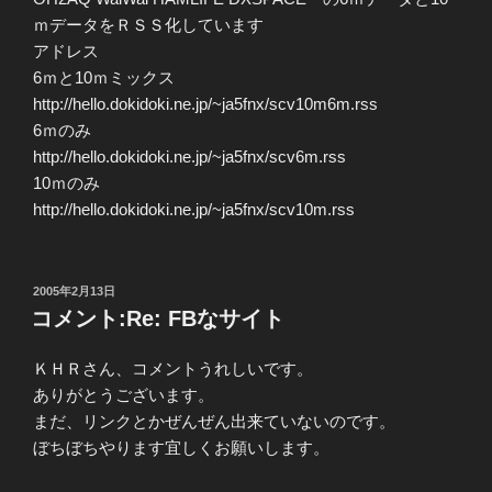
ｍデータをＲＳＳ化しています
アドレス
6ｍと10ｍミックス
http://hello.dokidoki.ne.jp/~ja5fnx/scv10m6m.rss
6ｍのみ
http://hello.dokidoki.ne.jp/~ja5fnx/scv6m.rss
10ｍのみ
http://hello.dokidoki.ne.jp/~ja5fnx/scv10m.rss
投
2005年2月13日
稿
コメント:Re: FBなサイト
日:
ＫＨＲさん、コメントうれしいです。
ありがとうございます。
まだ、リンクとかぜんぜん出来ていないのです。
ぼちぼちやります宜しくお願いします。