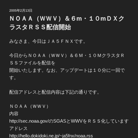
投
2005年2月13日
稿
ＮＯＡＡ（ＷＷＶ）＆６m・１０mＤＸク
日:
ラスタＲＳＳ配信開始
みなさま、今日はＪＡ５ＦＮＸです。
今日からＮＯＡＡ（ＷＷＶ）＆６Ｍ・１０ＭクラスタＲ
ＳＳファイルを配信を
開始いたします。なお、アップデートは１０分に一回で
す。
配信アドレスと配信内容は下記の通りです。
ＮＯＡＡ（ＷＷＶ）
内容
http://sec.noaa.gov/のSGASとWWVをＲＳＳ化しています
アドレス
http://hello.dokidoki.ne.jp/~ja5fnx/noaa.rss