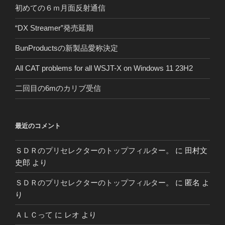
初めての６ｍ月面反射通信
“DX Streamer”発売延期
BunProductsの新製品愛称決定
All CAT problems for all WSJT-X on Windows 11 23H2
二回目の6mのカリブ受信
最近のコメント
ＳＤＲのプリセレクターのトップフィルター。
に
田村文
史郎
より
ＳＤＲのプリセレクターのトップフィルター。
に
匿名
よ
り
ＡＬＣって
に
レオ
より