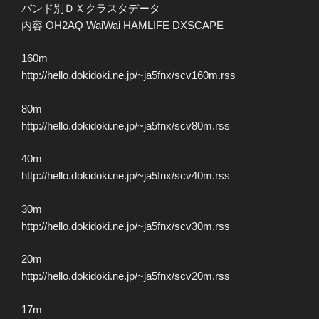
バンド別ＤＸクラスタデータ
内容 OH2AQ WaiWai HAMLIFE DXSCAPE
160m
http://hello.dokidoki.ne.jp/~ja5fnx/scv160m.rss
80m
http://hello.dokidoki.ne.jp/~ja5fnx/scv80m.rss
40m
http://hello.dokidoki.ne.jp/~ja5fnx/scv40m.rss
30m
http://hello.dokidoki.ne.jp/~ja5fnx/scv30m.rss
20m
http://hello.dokidoki.ne.jp/~ja5fnx/scv20m.rss
17m