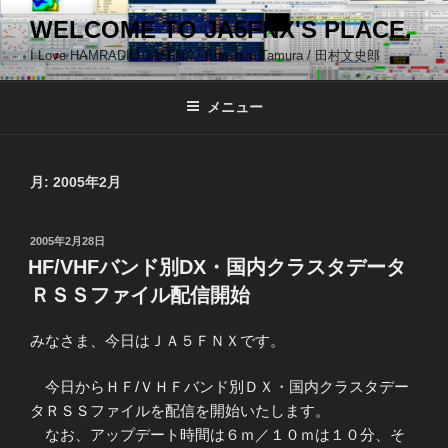
コ
WELCOME TO JA5FNX'S PLACE.
ン
I Love HAMRADIO JA5FNX / Bunshiro Tamura / 田村文史郎
テ
ン
ツ
メニュー
へ
ス
キ
月:
2005年2月
ッ
プ
投
2005年2月28日
稿
HF/VHFバンド別DX・国内クラスタデータ
日:
ＲＳＳファイル配信開始
みなさま、今日はＪＡ５ＦＮＸです。
今日からＨＦ/ＶＨＦバンド別ＤＸ・国内クラスタデー
タＲＳＳファイルを配信を開始いたします。
なお、アップデート時間は６ｍ／１０ｍは１０分、そ