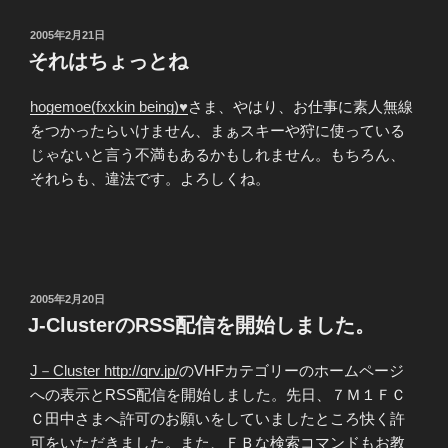
投
2005年2月21日
稿
それはちょっとね
日:
hogemoe(fxxkin being)♥
さま、やはり、お仕事に素人無線
をつかったらいけません、まぁスキーや狩に使っている
じゃないと言う不満もあるかもしれません。もちろん、
それらも、違法です。よろしくね。
投
2005年2月20日
稿
J-ClusterのRSS配信を開始しました。
日:
J－Cluster http://qrv.jp/
のVHFカテゴリーのホームページ
への表示とRSS配信を開始しました。先日、７Ｍ１ＦＣ
Ｃ田中さまへ許可のお願いをしていましたところ快く許
可をいただきました。また、ＦＢな検索コマンドもお教