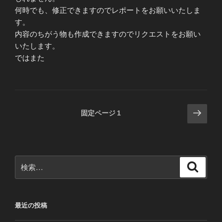
何時でも、修正できますのでレポートをお願いいたしま
す。
内容のちがう物も作成できますのでリクエストをお願い
いたします。
ではまた
投
次
固定ページ
1
の
稿
ペ
の
ー
ペ
ジ
検
検
ー
索
索:
ジ
送
最近の投稿
り