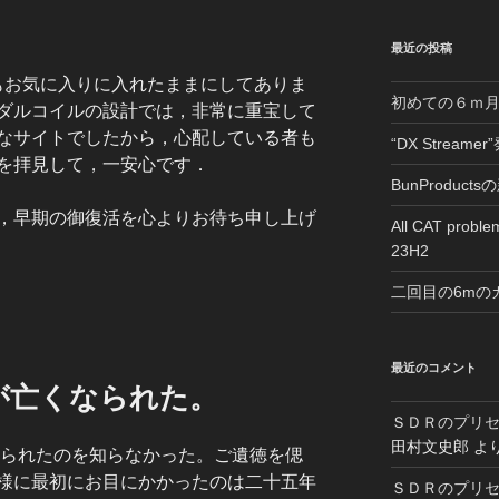
最近の投稿
は今もお気に入りに入れたままにしてありま
初めての６ｍ
ダルコイルの設計では，非常に重宝して
なサイトでしたから，心配している者も
“DX Streame
を拝見して，一安心です．
BunProduc
，早期の御復活を心よりお待ち申し上げ
All CAT proble
23H2
二回目の6mの
最近のコメント
が亡くなられた。
ＳＤＲのプリ
田村文史郎
よ
なられたのを知らなかった。ご遺徳を偲
様に最初にお目にかかったのは二十五年
ＳＤＲのプリ