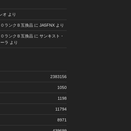
レオ
より
６０ランクＢ互換品
に
JA5FNX
より
６０ランクＢ互換品
に
サンキスト・
コーラ
より
2383156
1050
1198
11794
8971
439699