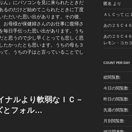
ぶん』にパソコンを見に来られたときだ
匿名
より
あるのだけど始めてこられたときに丁度
ＡＬＣって
に
いただいた思い出があります。その後、
、お母様が保健婦さんのお仕事に復帰さ
あの２ＳＣ４
を毎日手伝った思い出があります。うち
あの２ＳＣ４
だと思うので少し早くとっても悲しく思
レモン・コカ
したかったとも思います。うちの母も３
って、うちの子はと言っていることでし
COUNT PER DAY
総閲覧数:
今日の閲覧数:
ファイナルより軟弱なＩＣ－
昨日の閲覧数:
ズとフォル…
先週の閲覧数:
月別閲覧数:
総訪問者数: