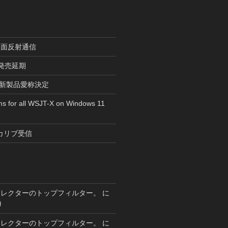
月面反射通信
r”発売延期
tsの新製品愛称決定
ms for all WSJT-X on Windows 11
カリブ受信
セレクターのトップフィルター。
に
り
セレクターのトップフィルター。
に