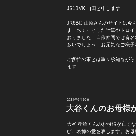
JS1BVK 山田と申します．
JR6BIJ 山添さんのサイト
す．ちょっとした計算やトロイ
おりました．自作仲間では有名
多いでしょう．お元気なご様子
ご多忙の事とは重々承知ながら
ます．
投
2013年9月20日
稿
大谷くんのお母様
日:
大谷 孝治くんのお母様が亡く
び、哀悼の意を表します。お母