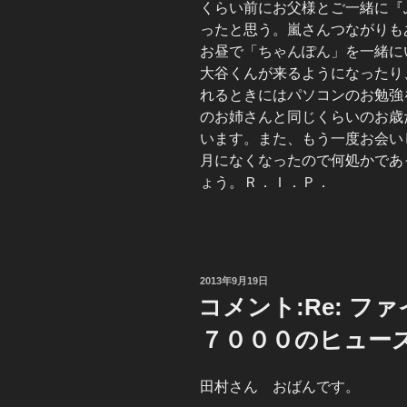
くらい前にお父様とご一緒に『
ったと思う。嵐さんつながりも
お昼で「ちゃんぽん」を一緒に
大谷くんが来るようになったり
れるときにはパソコンのお勉強
のお姉さんと同じくらいのお歳
います。また、もう一度お会い
月になくなったので何処かであ
ょう。Ｒ．Ｉ．Ｐ．
投
2013年9月19日
稿
コメント:Re: 
日:
７０００のヒュー
田村さん おばんです。