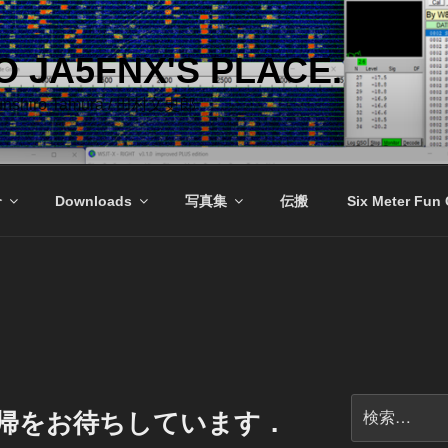
 JA5FNX'S PLACE.
Bunshiro Tamura / 田村文史郎
介
Downloads
写真集
伝搬
Six Meter Fun
検
復帰をお待ちしています．
索: