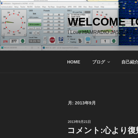
コ
ン
テ
WELCOME TO
ン
I Love HAMRADIO JA5FNX / 
ツ
へ
ス
キ
HOME
ブログ
自己紹
ッ
プ
月:
2013年9月
投
2013年9月21日
稿
コメント:心より
日: