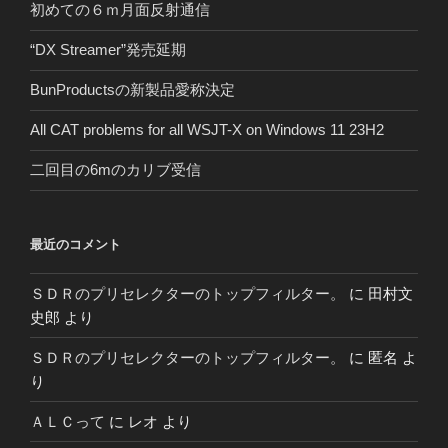
初めての６ｍ月面反射通信
“DX Streamer”発売延期
BunProductsの新製品愛称決定
All CAT problems for all WSJT-X on Windows 11 23H2
二回目の6mのカリブ受信
最近のコメント
ＳＤＲのプリセレクターのトップフィルター。
に
田村文
史郎
より
ＳＤＲのプリセレクターのトップフィルター。
に
匿名
よ
り
ＡＬＣって
に
レオ
より