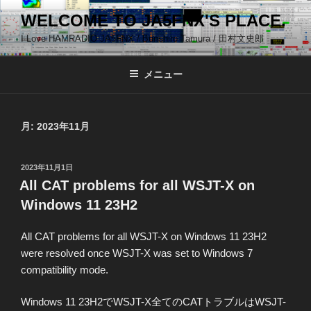
コ
WELCOME TO JA5FNX'S PLACE.
ン
I Love HAMRADIO JA5FNX / Bunshiro Tamura / 田村文史郎
テ
ン
ツ
メニュー
へ
ス
キ
月:
2023年11月
ッ
プ
投
2023年11月1日
稿
All CAT problems for all WSJT-X on
日:
Windows 11 23H2
All CAT problems for all WSJT-X on Windows 11 23H2
were resolved once WSJT-X was set to Windows 7
compatibility mode.
Windows 11 23H2でWSJT-X全てのCATトラブルはWSJT-