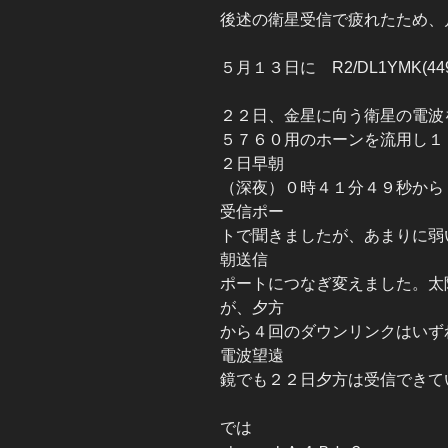
後述の衛星受信で疲れたため、
５月１３日に R2/DL1YMK(4
２２日、金星に向う衛星の電波
５７６０用のホーンを流用し１
２日早朝
（深夜）０時４１分４９秒から
受信ポー
トで聞きましたが、あまりに弱
朝送信
ポートにつなぎ変えました。太
が、夕方
から４回のダウンリンクはいず
電波望遠
鏡でも２２日夕方は受信できて
では