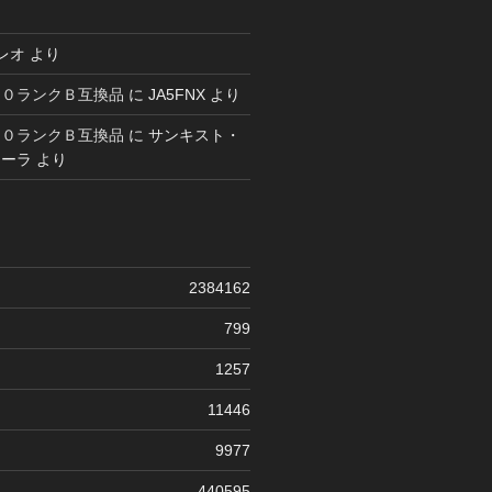
レオ
より
６０ランクＢ互換品
に
JA5FNX
より
６０ランクＢ互換品
に
サンキスト・
コーラ
より
2384162
799
1257
11446
9977
440595