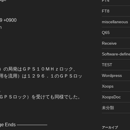
FT4
FT8
19 +0900
miscellaneous
ｍ
Q65
Receive
Software-defin
TEST
）の局発はＧＰＳ１０ＭＨｚロック、
Wordpress
用を流用）は１２９６．１のＧＰＳロッ
Xoops
。
ＧＰＳロック）を受けても同様でした。
XoopsDoc
未分類
age Ends ——————–
アーカイブ