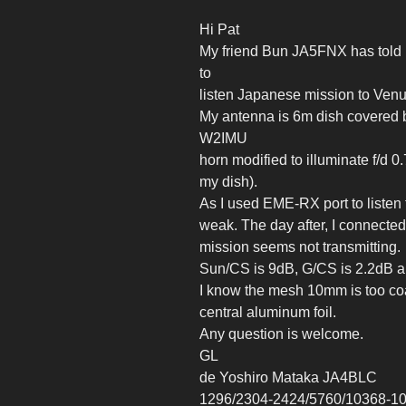
Hi Pat
My friend Bun JA5FNX has told 
to
listen Japanese mission to Venu
My antenna is 6m dish covered 
W2IMU
horn modified to illuminate f/d 0.
my dish).
As I used EME-RX port to listen
weak. The day after, I connecte
mission seems not transmitting.
Sun/CS is 9dB, G/CS is 2.2dB a
I know the mesh 10mm is too coa
central aluminum foil.
Any question is welcome.
GL
de Yoshiro Mataka JA4BLC
1296/2304-2424/5760/10368-1