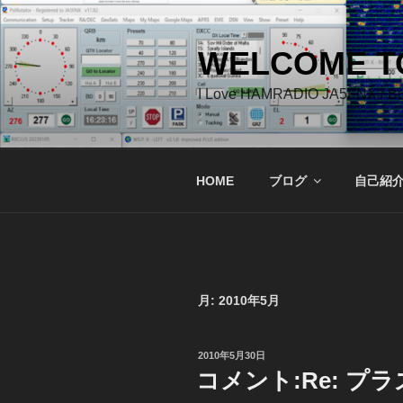
コ
ン
テ
WELCOME TO
ン
I Love HAMRADIO JA5FNX / 
ツ
へ
ス
キ
HOME
ブログ
自己紹
ッ
プ
月:
2010年5月
投
2010年5月30日
稿
コメント:Re: プ
日: