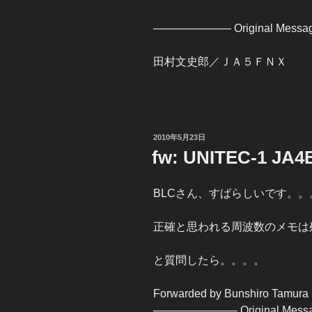
——————— Original Mess
田村文史郎／ＪＡ５ＦＮＸ
投
2010年5月23日
稿
fw: UNITEC-1 JA4
日:
BLCさん、すばらしいです。。
正確と思われる周波数のメモは
と質問したら。。。。
Forwarded by Bunshiro Tamura
———————– Original Me