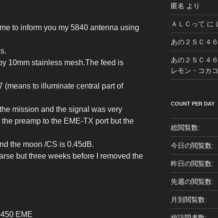
匿名
より
ＡＬＣって
に
me to inform you my 5840 antenna using
あの２ＳＣ４
s.
あの２ＳＣ４
by 10mm stainless mesh.The feed is
レモン・コカ
7 (means to illuminate central part of
COUNT PER DAY
 the mission and the signal was very
d the preamp to the EME-TX port but the
総閲覧数:
nd the moon /CS is 0.45dB.
今日の閲覧数:
rse but three weeks before I removed the
昨日の閲覧数:
先週の閲覧数:
月別閲覧数:
0450 EME
総訪問者数: