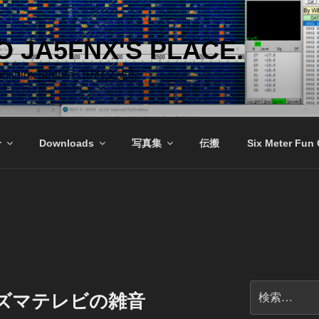
 JA5FNX'S PLACE.
Bunshiro Tamura / 田村文史郎
介
Downloads
写真集
伝搬
Six Meter Fun
検
ラズマテレビの雑音
索: