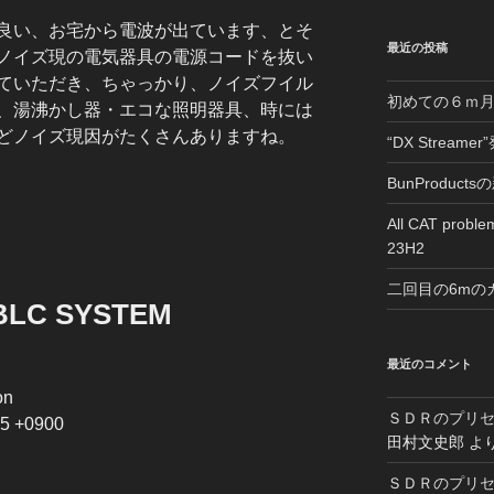
良い、お宅から電波が出ています、とそ
最近の投稿
ノイズ現の電気器具の電源コードを抜い
ていただき、ちゃっかり、ノイズフイル
初めての６ｍ
、湯沸かし器・エコな照明器具、時には
どノイズ現因がたくさんありますね。
“DX Streame
BunProduc
All CAT proble
23H2
二回目の6mの
4BLC SYSTEM
最近のコメント
on
ＳＤＲのプリ
35 +0900
田村文史郎
よ
ＳＤＲのプリ