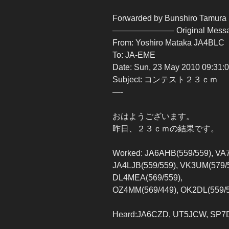
Forwarded by Bunshiro Tamura
———————– Original Me
From: Yoshiro Mataka JA4BLC
To: JA-EME
Date: Sun, 23 May 2010 09:31:
Subject: コンテスト２３ｃｍ
—-
おはようございます。
昨日、２３ｃｍの結果です。
Worked: JA6AHB(559/559), VA
JA4LJB(559/559), VK3UM(579/
DL4MEA(569/559),
OZ4MM(569/449), OK2DL(559/5
Heard:JA6CZD, UT5JCW, SP7