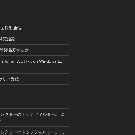
月面反射通信
r”発売延期
tsの新製品愛称決定
ms for all WSJT-X on Windows 11
カリブ受信
セレクターのトップフィルター。
に
り
セレクターのトップフィルター。
に