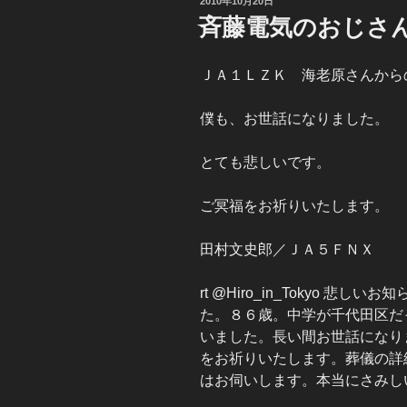
投
2010年10月20日
稿
斉藤電気のおじさ
日:
ＪＡ１ＬＺＫ 海老原さんから
僕も、お世話になりました。
とても悲しいです。
ご冥福をお祈りいたします。
田村文史郎／ＪＡ５ＦＮＸ
rt @Hiro_in_Tokyo 
た。８６歳。中学が千代田区だ
いました。長い間お世話になり
をお祈りいたします。葬儀の詳
はお伺いします。本当にさみし