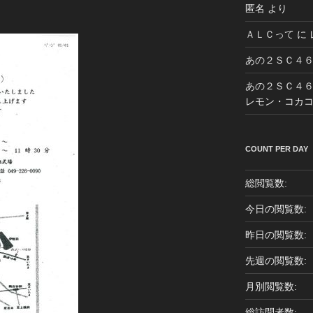
匿名
より
ＡＬＣって
に
あの２ＳＣ４
あの２ＳＣ４
レモン・コカ
COUNT PER DAY
総閲覧数:
今日の閲覧数:
昨日の閲覧数:
先週の閲覧数:
月別閲覧数:
総訪問者数: