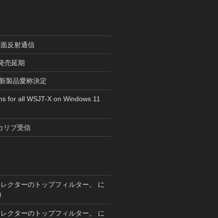
月面反射通信
r”発売延期
tsの新製品愛称決定
ms for all WSJT-X on Windows 11
カリブ受信
セレクターのトップフィルター。
に
り
セレクターのトップフィルター。
に