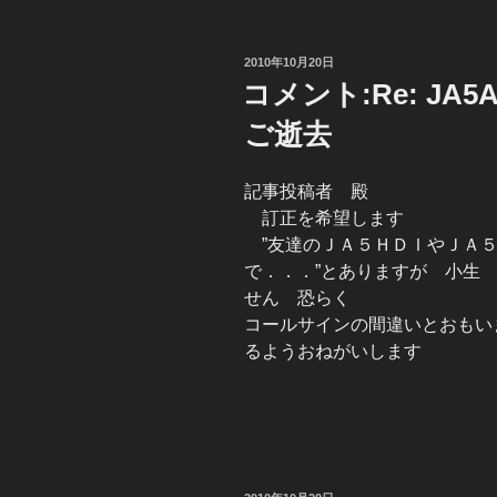
投
2010年10月20日
稿
コメント:Re: JA5
日:
ご逝去
記事投稿者 殿
訂正を希望します
”友達のＪＡ５ＨＤＩやＪＡ５
で．．．”とありますが 小生
せん 恐らく
コールサインの間違いとおもい
るようおねがいします
ＪＡ５ＮＳ