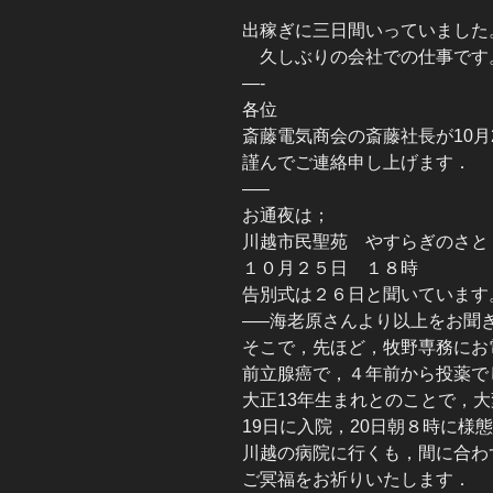
出稼ぎに三日間いっていました
久しぶりの会社での仕事です
—-
各位
斎藤電気商会の斎藤社長が10月
謹んでご連絡申し上げます．
—–
お通夜は；
川越市民聖苑 やすらぎのさと
１０月２５日 １８時
告別式は２６日と聞いています
—–海老原さんより以上をお聞
そこで，先ほど，牧野専務にお
前立腺癌で，４年前から投薬で
大正13年生まれとのことで，
19日に入院，20日朝８時に様
川越の病院に行くも，間に合わ
ご冥福をお祈りいたします．