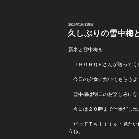
投
2010年10月15日
稿
久しぶりの雪中梅
日:
新米と雪中梅を
ＪＨ０ＨＱＰさんが送ってく
今日の夕食に炊いてもらうよ
雪中梅は明日のお楽しみにな
今日は２０時まで仕事だしね
だってＴｗｉｔｔｅｒ見たい
うね。