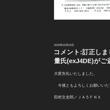
投
2010年10月21日
稿
コメント:訂正しまし
日:
量氏(exJ4DE)が
大変失礼いたしました。
今後ともよろしくお願いいた
田村文史郎／ＪＡ５ＦＮＸ