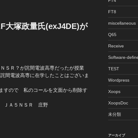
FT4
FT8
miscellaneous
AF大塚政量氏(exJ4DE)が
Q65
Receive
Software-defin
ＮＳＲ？が詫間電波高専だったが授業
TEST
 詫間電波高専に在学したことはございま
Wordpress
ますので 私のコールを文面から削除す
Xoops
XoopsDoc
Ｒ 庄野
未分類
アーカイブ