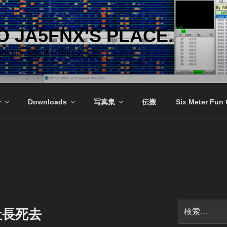
 JA5FNX'S PLACE.
Bunshiro Tamura / 田村文史郎
介
Downloads
写真集
伝搬
Six Meter Fun
検
社長死去
索: