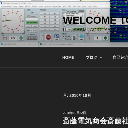
コ
ン
テ
WELCOME TO
ン
I Love HAMRADIO JA5FNX / 
ツ
へ
ス
キ
HOME
ブログ
自己紹
ッ
プ
月:
2010年10月
投
2010年10月22日
稿
斎藤電気商会斎藤
日: