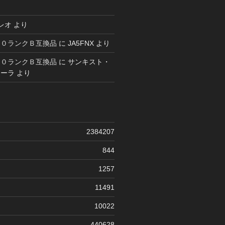
レオ
より
６０ランクＢ互換品
に
JA5FNX
より
６０ランクＢ互換品
に
サンキスト・
コーラ
より
2384207
844
1257
11491
10022
440628