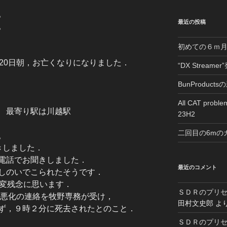
。
最近の投稿
。
初めての６ｍ
20日朝，お亡くなりになりました．
“DX Streame
BunProduc
All CAT proble
 最寄り駅は川越駅
23H2
二回目の6mの
。
きしました．
電話でお聞きしました．
最近のコメント
しのいでこられたそうです．
大変残念に思います．
ＳＤＲのプリ
態悪化の連絡を牧野専務が受け，
田村文史郎
よ
ず，９時２分に死去されたとのこと．
ＳＤＲのプリ