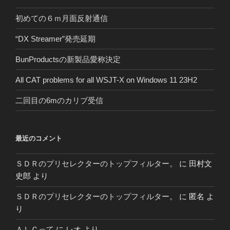
初めての６ｍ月面反射通信
“DX Streamer”発売延期
BunProductsの新製品愛称決定
All CAT problems for all WSJT-X on Windows 11 23H2
二回目の6mのカリブ受信
最近のコメント
ＳＤＲのプリセレクターのトップフィルター。
に
田村文
史郎
より
ＳＤＲのプリセレクターのトップフィルター。
に
匿名
よ
り
ＡＬＣって
に
レオ
より