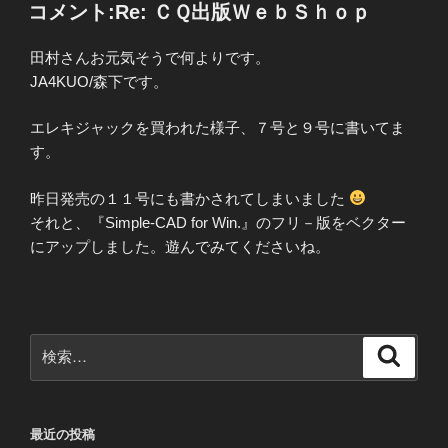
稿
コメント:Re: ＣＱ出版ＷｅｂＳｈｏｐ
日:
田村さんお元気そうで何よりです。
JA4KUO/森下です。
エレキジャックを買われた様子、７号と９号に書いてま
す。
昨日発売の１１号にも書かされてしまいました
それと、『Simple-CAD for Win.』のフリ－版をベクター
にアップしました。遊んでみてくださいね。
検
検
索
索:
最近の投稿