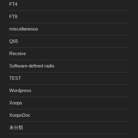
FT4
FT8
miscellaneous
Q65
Receive
Software-defined radio
TEST
Wordpress
Xoops
XoopsDoc
未分類