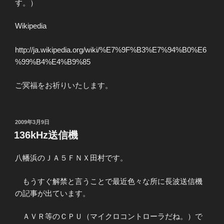
す。）
Wikipedia
http://ja.wikipedia.org/wiki/%E7%9F%B3%E7%94%B0%E6
%99%B4%E4%B9%85
ご冥福をお祈りいたします。
投
2009年3月9日
稿
136kHz送信機
日:
八幡浜のＪＡ５ＦＮＸ田村です。
もうすぐ解禁と言うことで最近色々な所に長波送信機
の記事が出ています。
ＡＶＲ等のＣＰＵ（マイクロコントローラだね。）で