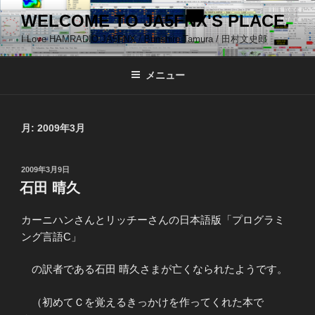
コ
WELCOME TO JA5FNX'S PLACE.
ン
I Love HAMRADIO JA5FNX / Bunshiro Tamura / 田村文史郎
テ
ン
ツ
メニュー
へ
ス
キ
月:
2009年3月
ッ
プ
投
2009年3月9日
稿
石田 晴久
日:
カーニハンさんとリッチーさんの日本語版「プログラミ
ング言語C」
の訳者である石田 晴久さまが亡くなられたようです。
（初めてＣを覚えるきっかけを作ってくれた本で