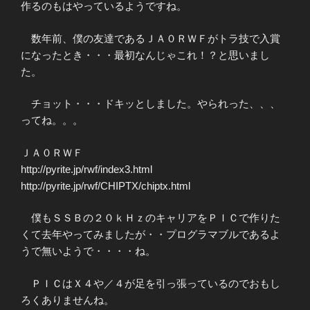
作るのもはやっているようですね。
数年前、僕の友達であるＪＡ０ＲＷＦがトラ技で入賞
になったとき・・・最初なんじゃこれ！？と思いまし
た。
チョット・・・ドキッとしました。やられった、、、
ってね。。。
ＪＡ０ＲＷＦ
http://pyrite.jp/rwf/index3.html
http://pyrite.jp/rwf/CHIPTX/chiptx.html
僕もＳＳＢの２０ｋＨｚのキャリアをＰＩＣで作りた
くて去年やってみましたが・・プログラマブルであるよ
うで無いようで・・・・ね。
ＰＩＣはＸ４や／４が足を引っ張っているのでおもし
ろくありませんね。