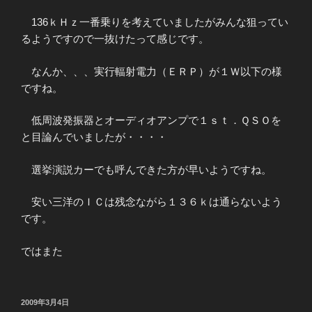
136ｋＨｚ一番乗りを考えていましたがみんな狙ってい
るようですので一抜けたって感じです。
なんか、、、実行輻射電力（ＥＲＰ）が１Ｗ以下の様
ですね。
低周波発振器とオーディオアンプで１ｓｔ．ＱＳＯを
と目論んでいましたが・・・・
選挙演説カーでも呼んできた方が早いようですね。
安い三洋のＩＣは残念ながら１３６ｋは通らないよう
です。
ではまた
投
2009年3月4日