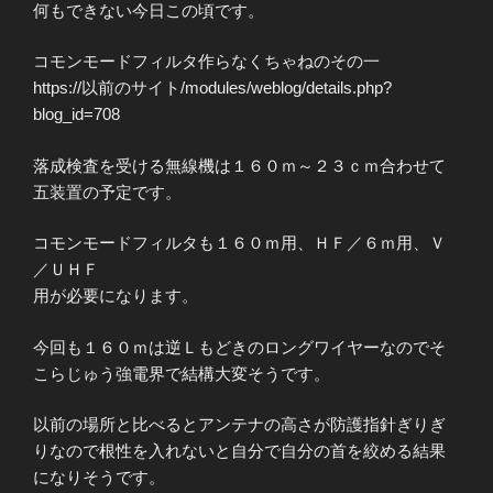
何もできない今日この頃です。
コモンモードフィルタ作らなくちゃねのその一
https://以前のサイト/modules/weblog/details.php?
blog_id=708
落成検査を受ける無線機は１６０ｍ～２３ｃｍ合わせて
五装置の予定です。
コモンモードフィルタも１６０ｍ用、ＨＦ／６ｍ用、Ｖ
／ＵＨＦ
用が必要になります。
今回も１６０ｍは逆Ｌもどきのロングワイヤーなのでそ
こらじゅう強電界で結構大変そうです。
以前の場所と比べるとアンテナの高さが防護指針ぎりぎ
りなので根性を入れないと自分で自分の首を絞める結果
になりそうです。