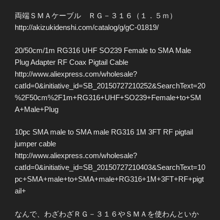
両端ＳＭＡケーブル ＲＧ－３１６（１．５ｍ）
http://akizukidenshi.com/catalog/g/gC-01819/
20/50cm/1m RG316 UHF SO239 Female to SMA Male
Plug Adapter RF Coax Pigtail Cable
http://www.aliexpress.com/wholesale?
catId=0&initiative_id=SB_20150727210252&SearchText=20
%2F50cm%2F1m+RG316+UHF+SO239+Female+to+SM
A+Male+Plug
10pc SMA male to SMA male RG316 1M 3FT RF pigtail
jumper cable
http://www.aliexpress.com/wholesale?
catId=0&initiative_id=SB_20150727210403&SearchText=10
pc+SMA+male+to+SMA+male+RG316+1M+3FT+RF+pigt
ail+
なんで、わざわざＲＧ－３１６やＳＭＡを使わんといか