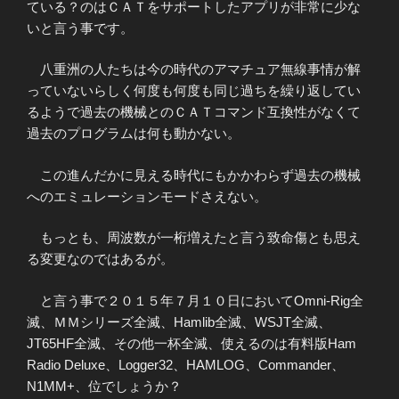
ている？のはＣＡＴをサポートしたアプリが非常に少な
いと言う事です。
八重洲の人たちは今の時代のアマチュア無線事情が解
っていないらしく何度も何度も同じ過ちを繰り返してい
るようで過去の機械とのＣＡＴコマンド互換性がなくて
過去のプログラムは何も動かない。
この進んだかに見える時代にもかかわらず過去の機械
へのエミュレーションモードさえない。
もっとも、周波数が一桁増えたと言う致命傷とも思え
る変更なのではあるが。
と言う事で２０１５年７月１０日においてOmni-Rig全
滅、ＭＭシリーズ全滅、Hamlib全滅、WSJT全滅、
JT65HF全滅、その他一杯全滅、使えるのは有料版Ham
Radio Deluxe、Logger32、HAMLOG、Commander、
N1MM+、位でしょうか？