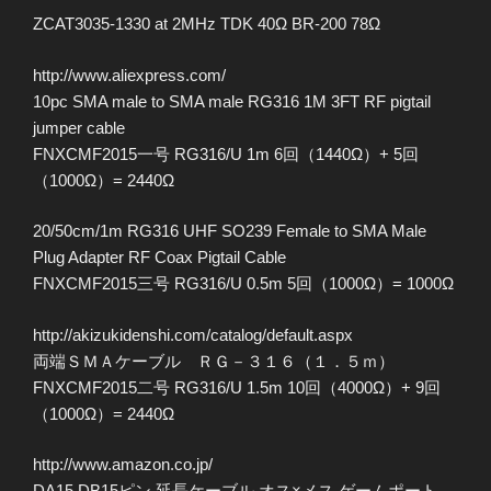
ZCAT3035-1330 at 2MHz TDK 40Ω BR-200 78Ω
http://www.aliexpress.com/
10pc SMA male to SMA male RG316 1M 3FT RF pigtail
jumper cable
FNXCMF2015一号 RG316/U 1m 6回（1440Ω）+ 5回
（1000Ω）= 2440Ω
20/50cm/1m RG316 UHF SO239 Female to SMA Male
Plug Adapter RF Coax Pigtail Cable
FNXCMF2015三号 RG316/U 0.5m 5回（1000Ω）= 1000Ω
http://akizukidenshi.com/catalog/default.aspx
両端ＳＭＡケーブル ＲＧ－３１６（１．５ｍ）
FNXCMF2015二号 RG316/U 1.5m 10回（4000Ω）+ 9回
（1000Ω）= 2440Ω
http://www.amazon.co.jp/
DA15 DB15ピン 延長ケーブル オス×メス ゲームポート