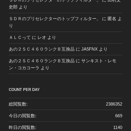
史郎
より
ＳＤＲのプリセレクターのトップフィルター。
に
匿名
よ
り
ＡＬＣって
に
レオ
より
あの２ＳＣ４６０ランクＢ互換品
に
JA5FNX
より
あの２ＳＣ４６０ランクＢ互換品
に
サンキスト・レモ
ン・コカコーラ
より
COUNT PER DAY
総閲覧数:
2386352
今日の閲覧数:
669
昨日の閲覧数:
1140