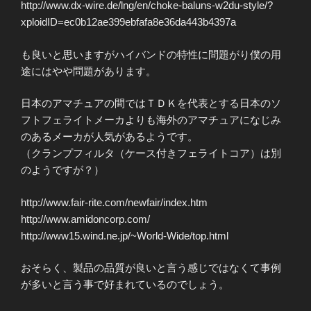
http://www.dx-wire.de/lng/en/choke-baluns-w2du-style/?
xploidID=ec0b12ae399ebfafa8e36da443b4397a
も良いと思いますがハイバンドの特性に問題がり僕の用
途にはやや問題があります。
日本のアマチュアの間ではＴＤＫを代表とする日本のソ
フトフェライトメーカよりも海外のアマチュアになじみ
のあるメーカが人気があるようです。
（クランプフィルタ（ケース付きフェライトコア）は別
のようですが？）
http://www.fair-rite.com/newfair/index.htm
http://www.amidoncorp.com/
http://www15.wind.ne.jp/~World-Wide/top.html
おそらく、製品の品質が良いと言う感じではなくて事例
が多いと言う事で好まれているのでしょう。