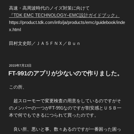
高速・高周波時代のノイズ対策に向けて
『TDK EMC TECHNOLOGY–EMC設計ガイドブック』
https://product.tdk.com/info/ja/products/emc/guidebook/inde
x.html
田村文史郎／ＪＡ５ＦＮＸ／Ｂｕｎ
投
2015年7月13日
稿
FT-991のアプリが少ないので作りました。
日:
この所、
超スローモーで変更検査の用意をしているのですがそ
のメンバーの一つがFT-991なのですが割安感とＵＳＢ一
本で何でもできるにつられて買ったのです。
良い所、悪いと事、数々あるのですが一番困った困っ