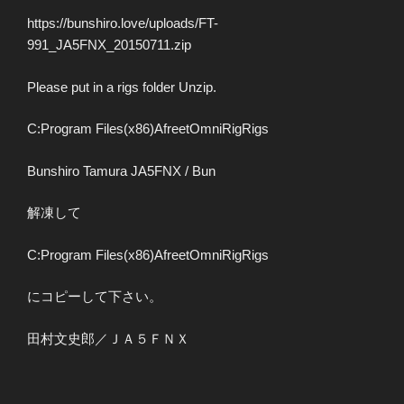
https://bunshiro.love/uploads/FT-
991_JA5FNX_20150711.zip
Please put in a rigs folder Unzip.
C:Program Files(x86)AfreetOmniRigRigs
Bunshiro Tamura JA5FNX / Bun
解凍して
C:Program Files(x86)AfreetOmniRigRigs
にコピーして下さい。
田村文史郎／ＪＡ５ＦＮＸ