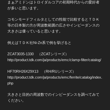
まぁアミドンはトロイダルコアの初期時代からの愛好者
が多いと思います。
コモンモードフィルタとしての性能で比較するとＴＤＫ
等の日本製の方が周波数範囲の広さやインピーダンスの
大きさは優っていると思います。
例えばＴＤＫ社Ni-Zn系で例を挙げると
ZCAT3035-1330 （ZCATシリーズ）
http://product.tdk.com/ja/products/emc/clamp-filter/catalog/
HF70RH26X29X13 （RH/RUシリーズ）
http://product.tdk.com/ja/products/emc/ferrite/catalog/index.
php
大きさと目的の周波数でのインピーダンスを調べてみて
ください。