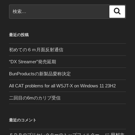
検
検
索
索:
最近の投稿
初めての６ｍ月面反射通信
“DX Streamer”発売延期
BunProductsの新製品愛称決定
All CAT problems for all WSJT-X on Windows 11 23H2
二回目の6mのカリブ受信
最近のコメント
ＳＤＲのプリセレクターのトップフィルター。
に
田村文