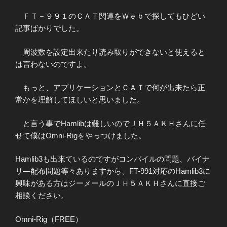
ＦＴ－９９１のＣＡＴ関連をＷｅｂで探してもひどい
記事ばかりでした。
周波数を設定出来たり読み取りができないと使えると
は言わないのですよ。
もっと、アプリケーションとＣＡＴで何が出来たら正
常かを理解してほしいと思いました。
と言う事でHamlibは難しいのでＪＨ５ＡＫＨさんに任
せて僕はOmni-Rigをやっつけました。
Hamlib3も出来ているのですがコンパイルの問題、バイナ
リ―配布問題等々ありますから、FT-991対応のHamlib3に
興味がある方はジーメールのＪＨ５ＡＫＨさんに直接ご
相談ください。
Omni-Rig（FREE）