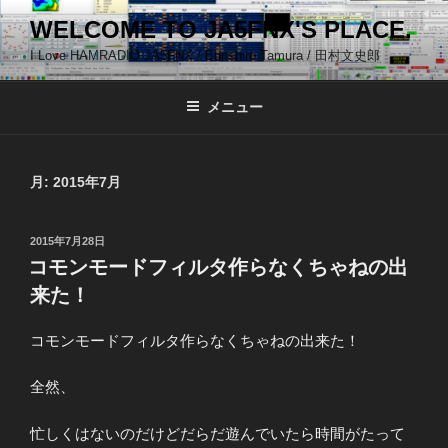
コ
WELCOME TO JA5FNX'S PLACE.
ン
I Love HAMRADIO JA5FNX / Bunshiro Tamura / 田村文史郎
テ
ン
ツ
メニュー
へ
ス
キ
月:
2015年7月
ッ
プ
投
2015年7月28日
稿
コモンモードフィルタ作らなくちゃねの出
日:
来た！
コモンモードフィルタ作らなくちゃねの出来た！
全然、
忙しくはないのだけどだらだ遊んでいたら時間がたって