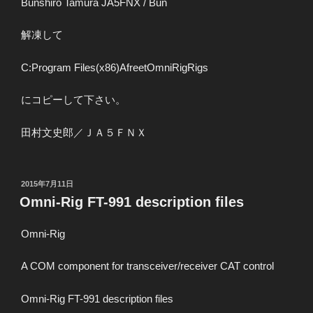
Bunshiro Tamura JA5FNX / Bun
解凍して
C:Program Files(x86)AfreetOmniRigRigs
にコピーして下さい。
田村文史郎／ＪＡ５ＦＮＸ
投
2015年7月11日
稿
Omni-Rig FT-991 description files
日:
Omni-Rig
A COM component for transceiver/receiver CAT control
Omni-Rig FT-991 description files