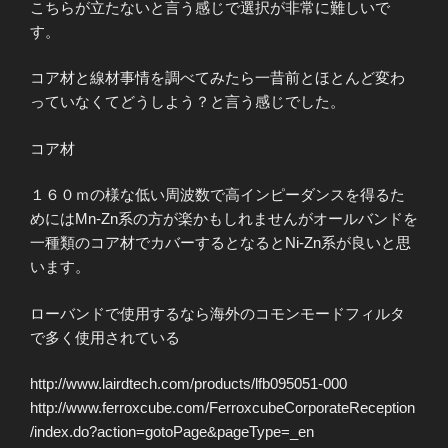
こちらが立たないと言う感じで選択が非常に難しいで
す。
コア材と線材事情を調べてみたら一昔前とほとんど変わ
っていなくてどうしよう？と言う感じでした。
コア材
１６０ｍの様な低い周波数で高インピーダンスを得るた
めにはMn-Zn系の方が楽かもしれませんがオールバンドを
一種類のコア材でカバーするとなるとNi-Zn系が良いと思
います。
ローバンドで使用するなら海外のコモンモードフィルタ
で多く使用されている
http://www.lairdtech.com/products/lfb095051-000
http://www.ferroxcube.com/FerroxcubeCorporateReception
/index.do?action=gotoPage&pageType=_en