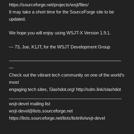
https://sourceforge.net/projects/wsjt/files/
It may take a short time for the SourceForge site to be
updated.
We hope you will enjoy using WSJT-X Version 1.9.1.
— 73, Joe, K1JT, for the WSJT Development Group
—————————————————————————
—
Check out the vibrant tech community on one of the world’s
most
engaging tech sites, Slashdot.org! http://sdm.link/slashdot
_______________________________________________
wsjt-devel mailing list
wsjt-devel@lists.sourceforge.net
https://lists.sourceforge.net/lists/listinfo/wsjt-devel