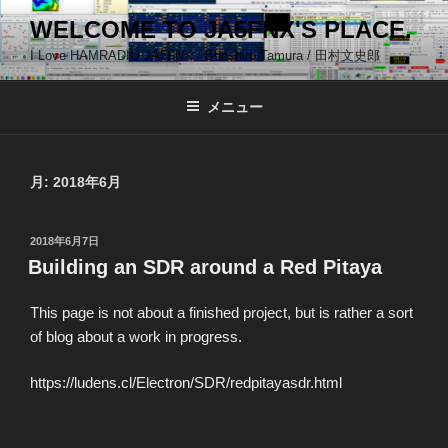
コ
WELCOME TO JA5FNX'S PLACE.
ン
I Love HAMRADIO JA5FNX / Bunshiro Tamura / 田村文史郎
テ
ン
ツ
メニュー
へ
ス
キ
月:
2018年6月
ッ
プ
投
2018年6月7日
稿
Building an SDR around a Red Pitaya
日:
This page is not about a finished project, but is rather a sort
of blog about a work in progress.
https://ludens.cl/Electron/SDR/redpitayasdr.html