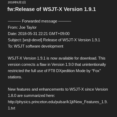
投
2018年6月1日
稿
fw:Release of WSJT-X Version 1.9.1
日:
———- Forwarded message ———-
From: Joe Taylor
Date: 2018-05-31 22:21 GMT+09:00
Subject: [wsjt-devel] Release of WSJT-X Version 1.9.1
To: WSJT software development
WSJT-X Version 1.9.1 is now available for download. This
version corrects a flaw in Version 1.9.0 that unintentionally
restricted the full use of FT8 DXpedition Mode by “Fox”
stations.
New features and enhancements to WSJT-X since Version
1.8.0 are summarized here:
http://physics.princeton.edu/pulsar/k1jt/New_Features_1.9.
1.txt