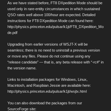
As we have stated before, FT8 DXpedition Mode should be
used only in rare-entity circumstances in which sustained
QSO rates well above 100/hour are expected. Detailed
instructions for FT8 DXpedition Mode can found here:
http://physics.princeton.edu/pulsar/k1jt/FT8_DXpedition_Mo
de.pdf
Upgrading from earlier versions of WSJT-X will be
seamless; there is no need to uninstall a previous version
or move any files. Please do not continue using any
“release candidate” — that is, any beta release with “-rc#” in
the version name.
Links to installation packages for Windows, Linux,
Macintosh, and Raspbian Jessie are available here:
http://physics.princeton.edu/pulsar/k1jt/wsjtx.html
You can also download the packages from our
SourceForge site: