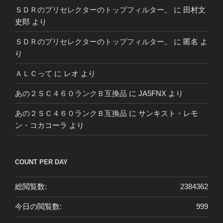
ＳＤＲのプリセレクターのトップフィルター。
に
田村文
史郎
より
ＳＤＲのプリセレクターのトップフィルター。
に
匿名
よ
り
ＡＬＣって
に
レオ
より
あの２ＳＣ４６０ランクＢ互換品
に
JA5FNX
より
あの２ＳＣ４６０ランクＢ互換品
に
サンキスト・レモ
ン・コカコーラ
より
COUNT PER DAY
総閲覧数:
2384362
今日の閲覧数:
999