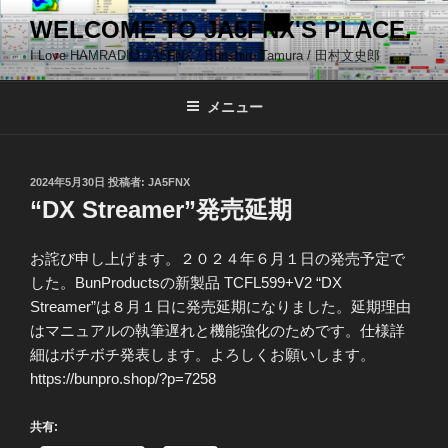
コ
WELCOME TO JA5FNX'S PLACE.
ン
I Love HAMRADIO JA5FNX / Bunshiro Tamura / 田村文史郎
テ
ン
ツ
メニュー
へ
ス
キ
投
2024年5月30日
投稿者:
JA5FNX
稿
ッ
“DX Streamer”発売延期
日:
プ
お詫び申し上げます。２０２４年６月１日の発売予定で
した。BunProductsの新製品 TCFL599+V2 “DX
Streamer”は８月１日に発売延期になりました。延期理由
はマニュアルの執筆遅れと機能強化のためです。仕様詳
細はボチボチ発表します。よろしくお願いします。
https://bunpro.shop/?p=7258
共有: