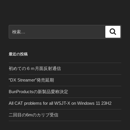
投
ー
稿
シ
ョ
ン
検
検
索
索:
最近の投稿
初めての６ｍ月面反射通信
“DX Streamer”発売延期
BunProductsの新製品愛称決定
All CAT problems for all WSJT-X on Windows 11 23H2
二回目の6mのカリブ受信