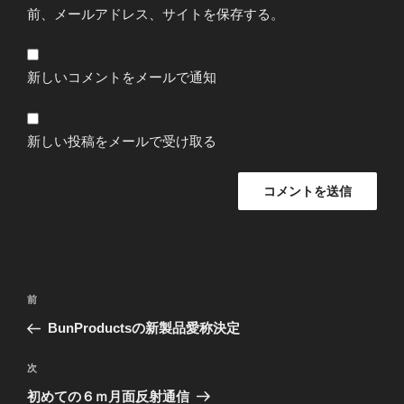
前、メールアドレス、サイトを保存する。
新しいコメントをメールで通知
新しい投稿をメールで受け取る
投
前
前
稿
の
BunProductsの新製品愛称決定
ナ
投
ビ
稿
次
次
ゲ
の
初めての６ｍ月面反射通信