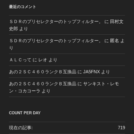
最近のコメント
ＳＤＲのプリセレクターのトップフィルター。
に
田村文
史郎
より
ＳＤＲのプリセレクターのトップフィルター。
に
匿名
よ
り
ＡＬＣって
に
レオ
より
あの２ＳＣ４６０ランクＢ互換品
に
JA5FNX
より
あの２ＳＣ４６０ランクＢ互換品
に
サンキスト・レモ
ン・コカコーラ
より
COUNT PER DAY
現在の記事:
719