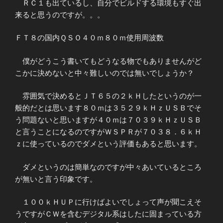
ＲＣ１も出ているし、自分でビルドする環境もすぐ出
来ると思うのですが。。。
ＦＴ８の国内ＱＳＯ４０ｍ８０ｍ使用周波数
僕がどうこう書いてもどうなる物でもありませんがど
こかに決めないと中々難しいのでは無いでしょうか？
雰囲気で決めるとＪＴ６５の２ｋＨしたというのが一
般的だとは思います８０ｍは３５２９ｋＨｚＵＳＢでそ
う問題ないと思いますが４０ｍは７０３９ｋＨｚＵＳＢ
と言うことになるのですがＷＳＰＲが７０３８．６ｋＨ
ｚに使っているのでダメという評価もあると思います。
ダメというのは簡単なのですが中々あいているところ
が無いと言う印象です。
１００ｋＨＵＰに行けばよいでしょって声が聞こえそ
うですがＣＷを含むデジタル系はしたに固まっている方