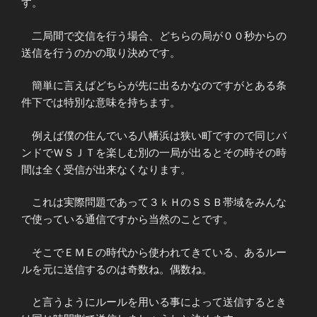
す。
二局間で交信を行う場合、どちらの局が００秒からの
送信を行うのかの取り決めです。
簡単に言えばどちらが先に出るかなのですがとある条
件下では特別な意味を持ちます。
例えば僕の住んでいる八幡浜は狭い町ですので同じバ
ンドでＷＳＪＴを楽しむ別の一局が出るとその時その時
間は全く受信が出来なくなります。
これは実際問題であって３ｋＨのＳＳＢ帯域をみんな
で使っている通信ですから当然のことです。
そこでＥＭＥの時代から使われてきている、あるルー
ルを元に送信するのは奇数ね。偶数ね。
と言うようにルールを用いる事によって送信するとき