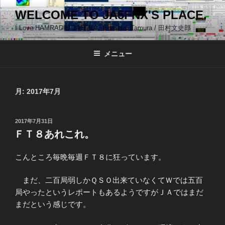
コ
WELCOME TO JA5FNX'S PLACE.
ン
I Love HAMRADIO JA5FNX / Bunshiro Tamura / 田村文史郎
テ
ン
ツ
メニュー
へ
ス
キ
月:
2017年7月
ッ
プ
投
2017年7月31日
稿
ＦＴ８あれこれ。
日:
こんところ毎晩毎週ＦＴ８に狂っています。
まだ、二百局弱しかＱＳＯ出来ていなくてＷでは五百
局やったというレポートもあるようですがＪＡではまだ
まだという感じです。