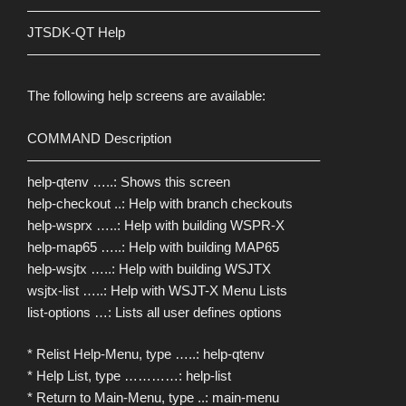
—————————————————————–
JTSDK-QT Help
—————————————————————–
The following help screens are available:
COMMAND Description
—————————————————————–
help-qtenv …..: Shows this screen
help-checkout ..: Help with branch checkouts
help-wsprx …..: Help with building WSPR-X
help-map65 …..: Help with building MAP65
help-wsjtx …..: Help with building WSJTX
wsjtx-list …..: Help with WSJT-X Menu Lists
list-options …: Lists all user defines options
* Relist Help-Menu, type …..: help-qtenv
* Help List, type …………: help-list
* Return to Main-Menu, type ..: main-menu