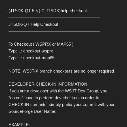
(JTSDK-QT 5.5 ) C:JTSDK)help-checkout
—————————————————————–
JTSDK-QT Help Checkout
—————————————————————–
To Checkout ( WSPRX or MAP65 )
Type ..: checkout-wsprx
Type ..: checkout-map65
NOTE: WSJT-X branch checkouts are no longer required
DEVELOPER CHECK-IN INFORMATION
If you are a developer with the WSJT Dev Group, you
*do not* have to perform dev checkout in order to
CHECK-IN commits, simply prefix your commit with your
SourceForge User Name:
EXAMPLE: