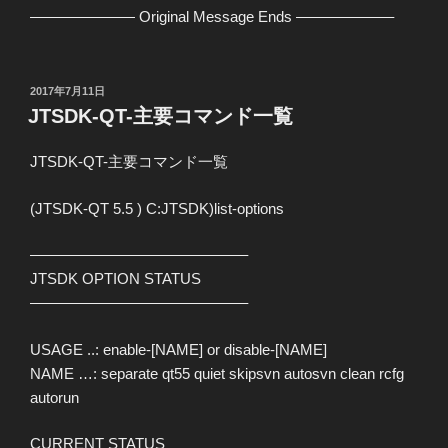
——————— Original Message Ends ——————–
投
2017年7月11日
稿
JTSDK-QT-主要コマンド一覧
日:
JTSDK-QT-主要コマンド一覧
(JTSDK-QT 5.5 ) C:JTSDK)list-options
——————————————–
JTSDK OPTION STATUS
——————————————–
USAGE ..: enable-[NAME] or disable-[NAME]
NAME …: separate qt55 quiet skipsvn autosvn clean rcfg
autorun
CURRENT STATUS