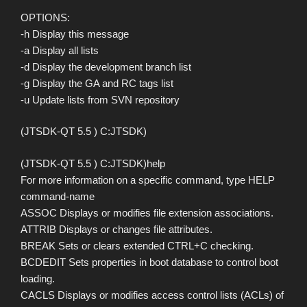
OPTIONS:
-h Display this message
-a Display all lists
-d Display the development branch list
-g Display the GA and RC tags list
-u Update lists from SVN repository
(JTSDK-QT 5.5 ) C:JTSDK)
(JTSDK-QT 5.5 ) C:JTSDK)help
For more information on a specific command, type HELP
command-name
ASSOC Displays or modifies file extension associations.
ATTRIB Displays or changes file attributes.
BREAK Sets or clears extended CTRL+C checking.
BCDEDIT Sets properties in boot database to control boot
loading.
CACLS Displays or modifies access control lists (ACLs) of