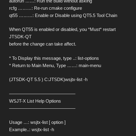
autorun ……: Run the build without asking
rcfg ………: Re-run cmake configure
qt55 ………: Enable or Disable using QT5.5 Tool Chain
When QT55 is enabled or disabled, you *Must* restart
JTSDK-QT
before the change can take affect.
* To Display this message, type ..: list-options
* Return to Main Menu, Type ……: main-menu
(JTSDK-QT 5.5 ) C:JTSDK)wsjtx-list -h
——————————————–
WSJT-X List Help Options
——————————————–
Usage …: wsjtx-list [ option ]
Example..: wsjtx-list -h