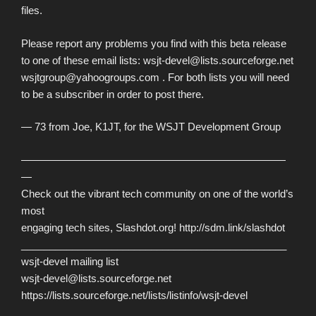
files.
Please report any problems you find with this beta release
to one of these email lists: wsjt-devel@lists.sourceforge.net
wsjtgroup@yahoogroups.com . For both lists you will need
to be a subscriber in order to post there.
— 73 from Joe, K1JT, for the WSJT Development Group
—————————————————————————
—
Check out the vibrant tech community on one of the world’s
most
engaging tech sites, Slashdot.org! http://sdm.link/slashdot
_______________________________________________
wsjt-devel mailing list
wsjt-devel@lists.sourceforge.net
https://lists.sourceforge.net/lists/listinfo/wsjt-devel