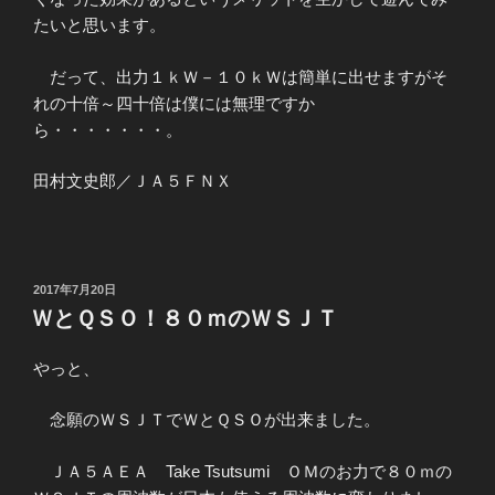
たいと思います。
だって、出力１ｋＷ－１０ｋＷは簡単に出せますがそ
れの十倍～四十倍は僕には無理ですか
ら・・・・・・・。
田村文史郎／ＪＡ５ＦＮＸ
投
2017年7月20日
稿
ＷとＱＳＯ！８０ｍのＷＳＪＴ
日:
やっと、
念願のＷＳＪＴでＷとＱＳＯが出来ました。
ＪＡ５ＡＥＡ Take Tsutsumi ＯＭのお力で８０ｍの