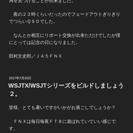
局を見つけることが出来ました。
夜の２２時くらいだったのでフェードアウトぎりぎり
でつらいＱＳＯでした。
なんとか相互にリポート交換が出来ただけでしたが僕
にとっては記念の日になりました。
田村文史郎／ＪＡ５ＦＮＸ
投
2017年7月20日
稿
WSJTX/WSJTシリーズをビルドしましょう
日:
２。
皆様、とても暑いですがいかがお過ごしでしょうか？
ＦＮＸは毎日毎夜ＦＴ８に遊ばれていていい感じで
す。