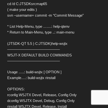
cd /d C:JTSDKsrcmap65
( make your edits )
svn –username= commit -m “Commit Message”
* List Help-Menu, type …….: help-qtenv
* Return to Main-Menu, type ..: main-menu
(JTSDK-QT 5.5 ) C:JTSDK)help-wsjtx
——————————————–
WSJT-X DEFAULT BUILD COMMANDS
——————————————–
Usage …..: build-wsjtx [ OPTION ]
Example….: build-wsjtx rinstall
OPTIONS:
rconfig WSJTX Devel, Release, Config Only
dconfig WSJTX Devel, Debug, Config Only
rinstall WSJTX Devel, Release, Install