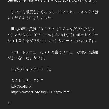
Development版のＷＳＪＴ－Ｘはr7972になっています。
ずいぶん感度もよくなって－２２ｄｂ～－ｄｂ２３は
よく見るようになりました。
世間の声に負けてＲＲ７３（ＴＸ４をダブルクリッ
ク）とかＧＲＩＤでコ－ルするのはなくレポートでコー
ル（ＴＸ１をダブルクリック）サポートしたようです。
デコードメニューにＡＰと言うメニューが増えて感度
がよくなったようです。
ログのディレクトリーに
ＣＡＬＬ３．ＴＸＴ
jtdxのcall3.txt
http://www.qrz.lt/ly3bg/JTDX/jtdx.html
と