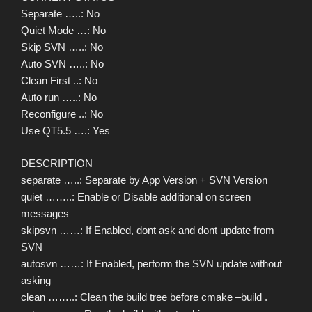
Separate …..: No
Quiet Mode …: No
Skip SVN …..: No
Auto SVN …..: No
Clean First ..: No
Auto run …..: No
Reconfigure ..: No
Use QT5.5 ….: Yes
DESCRIPTION
separate …..: Separate by App Version + SVN Version
quiet ……..: Enable or Disable additional on screen
messages
skipsvn ……: If Enabled, dont ask and dont update from
SVN
autosvn ……: If Enabled, perform the SVN update without
asking
clean ……..: Clean the build tree before cmake –build .