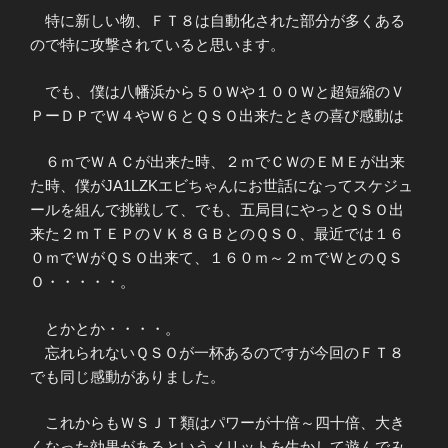
特に新しい物、ＦＴ８は自動化された部分が多くある
ので特に攻撃されていると思います。
でも、僕は八幡浜から５０Ｗや１００Ｗと超短縮のＶ
ＰーＤＰでＷ４やＷ６とＱＳＯ出来たときの喜び感動は
６ｍでＷＡＣが出来た時、２ｍでＣＷのＥＭＥが出来
た時、僕がJA1LZKエビちゃんにお世話になってスケジュ
ールを組んで挑戦して、でも、五局目にやっとＱＳＯ出
来た２ｍＴＥＰのＶＫ８ＧＢとのＱＳＯ、最近では１６
０ｍでＷがＱＳＯ出来て、１６０ｍ～２ｍでＷとのＱＳ
Ｏ・・・・・。
とかとか・・・・。
忘れられないＱＳＯが一杯あるのですが今回のＦＴ８
でも同じ感動がありました。
これからもＷＳＪＴ類はパワーが十倍～四十倍、大き
くなった効果があるというメリットを生かして遊んでみ