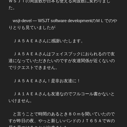
ＷＳＪＴの周波数が日本も使える周波数に変わりまし
た。
wsjt-devel — WSJT software developmentのＭＬでのや
りとりも見ていましたが
ＪＡ５ＡＥＡさんに感謝いたします。
ＪＡ５ＡＥＡさんはフェイスブックにおられるので友
達になっていただきたいのですが友達関係が近くないの
でリクエストできません。
ＪＡ５ＡＥＡさん！是非お友達に！
ＪＡ１ＡＥＡさんも友達なのでフルコール書かないと
いけません。
と言うことで時間のあるとき８０ｍを聞いていたので
すが昨日の夜、やっと新しいバンドのＪＴ６５ＡでＷの