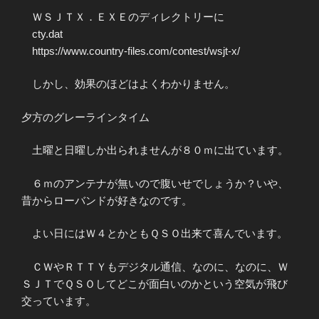
ＷＳＪＴＸ．ＥＸＥのディレクトリーに
cty.dat
https://www.country-files.com/contest/wsjt-x/
しかし、効果のほどはよくわかりません。
夕方のグレーラインタイム
土曜と日曜しか出られませんが８０ｍに出ています。
６ｍのアンテナが無いので腹いせでしょうか？いや、
昔からローバンドが好きなのです。
よい日にはＷ４とかともＱＳＯ出来て喜んでいます。
ＣＷやＲＴＴＹもデジタル通信、なのに、なのに、Ｗ
ＳＪＴでＱＳＯしてどこが面白いのかという空気が飛び
交っています。