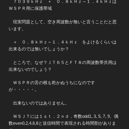
７０３９ｋＨｚ ＋ ０．８ｋＨｚ～１．４ｋＨｚは
ＷＳＰＲ用に保護帯域
現実問題として、空き周波数が無いと言うことだと思
います。
＋ ０．８ｋＨｚ～１．４ｋＨｚ をよけるくらいは
出来るのでは無いでしょうか？
ところで、なぜ？ＪＴ６５とＦＴ８の周波数帯共用は
出来ないのでしょう？
ＷＳＰＲの舌の根も乾かぬうちになのです
が・・・・・。
出来ないのではありません。
ＷＳＪＴには１ｓｔ．２ｎｄ．奇数odd1, 3, 5, 7, 9、偶
数even0,2,4,6,8と送信時間で表現される時間割がありま