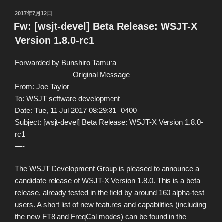
投
2017年7月12日
稿
Fw: [wsjt-devel] Beta Release: WSJT-X
日:
Version 1.8.0-rc1
Forwarded by Bunshiro Tamura
———————– Original Message ———————–
From: Joe Taylor
To: WSJT software development
Date: Tue, 11 Jul 2017 08:29:31 -0400
Subject: [wsjt-devel] Beta Release: WSJT-X Version 1.8.0-
rc1
—-
The WSJT Development Group is pleased to announce a
candidate release of WSJT-X Version 1.8.0. This is a beta
release, already tested in the field by around 160 alpha-test
users. A short list of new features and capabilities (including
the new FT8 and FreqCal modes) can be found in the