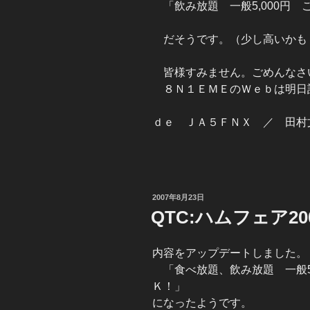
「飲み放題 一般5,000円
だそうです。（少し高いかも
皆様すみません。ごめんなさ
８Ｎ１ＥＭＥのＷｅｂは明日
ｄｅ ＪＡ５ＦＮＸ ／ 田村
投
2007年8月23日
稿
QTC:ハムフェア2
日:
内容をアップデートしました。
「食べ放題、飲み放題 一般5
Ｋ！」
になったようです。