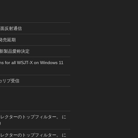
月面反射通信
r”発売延期
tsの新製品愛称決定
ms for all WSJT-X on Windows 11
カリブ受信
セレクターのトップフィルター。
に
り
セレクターのトップフィルター。
に