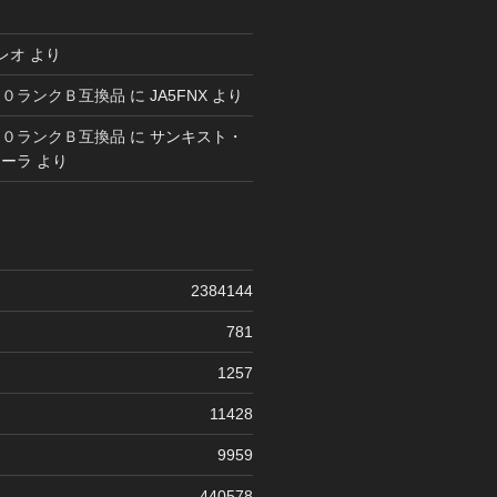
レオ
より
６０ランクＢ互換品
に
JA5FNX
より
６０ランクＢ互換品
に
サンキスト・
コーラ
より
2384144
781
1257
11428
9959
440578