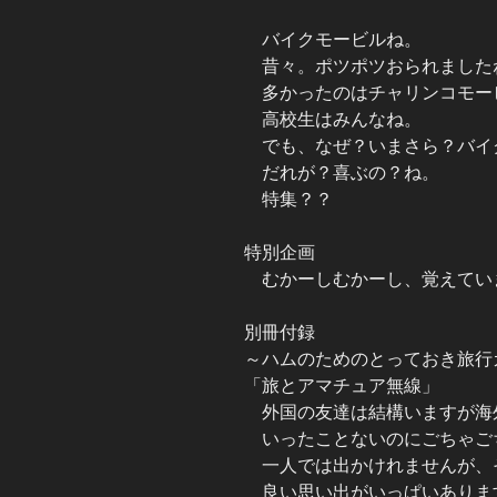
バイクモービルね。
昔々。ポツポツおられました
多かったのはチャリンコモー
高校生はみんなね。
でも、なぜ？いまさら？バイ
だれが？喜ぶの？ね。
特集？？
特別企画
むかーしむかーし、覚えてい
別冊付録
～ハムのためのとっておき旅行
「旅とアマチュア無線」
外国の友達は結構いますが海
いったことないのにごちゃご
一人では出かけれませんが、
良い思い出がいっぱいありま