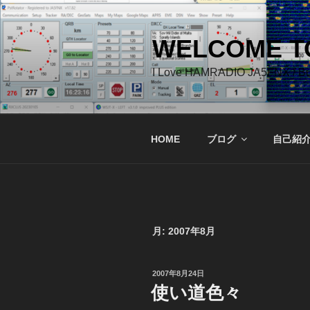
コ
ン
テ
WELCOME TO
ン
I Love HAMRADIO JA5FNX / 
ツ
へ
ス
キ
HOME
ブログ
自己紹
ッ
プ
月:
2007年8月
投
2007年8月24日
稿
使い道色々
日: