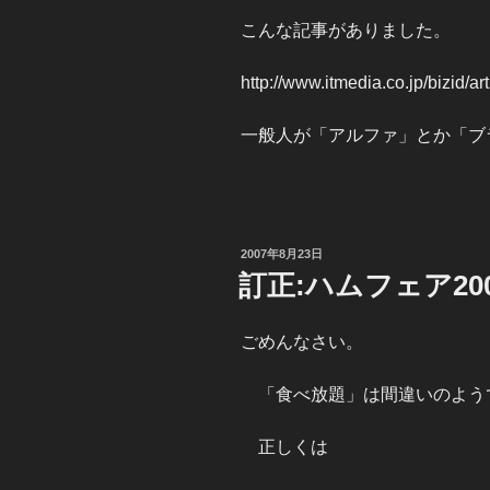
こんな記事がありました。
http://www.itmedia.co.jp/bizid/a
一般人が「アルファ」とか「ブ
投
2007年8月23日
稿
訂正:ハムフェア20
日:
ごめんなさい。
「食べ放題」は間違いのよう
正しくは