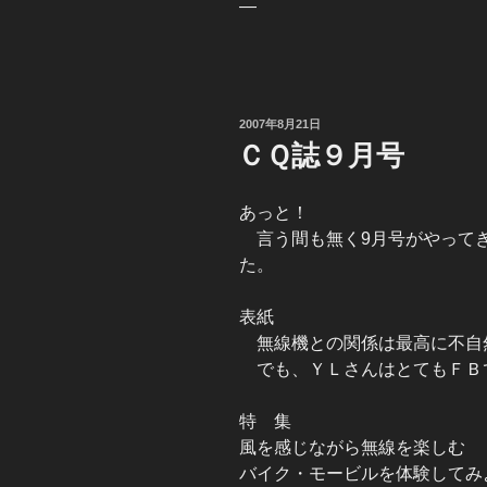
—
投
2007年8月21日
稿
ＣＱ誌９月号
日:
あっと！
言う間も無く9月号がやってき
た。
表紙
無線機との関係は最高に不自
でも、ＹＬさんはとてもＦＢ
特 集
風を感じながら無線を楽しむ
バイク・モービルを体験してみ