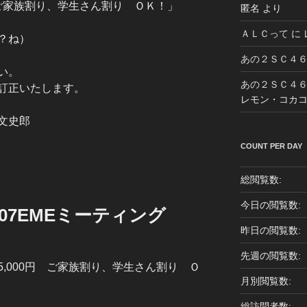
 ご家族割り、学生さん割り ＯＫ！」
匿名
より
ＡＬＣって
に
？ね）
あの２ＳＣ４
い。
あの２ＳＣ４
訂正いたします。
レモン・コカ
文史郎
COUNT PER DAY
総閲覧数:
今日の閲覧数:
007EMEミーティング
昨日の閲覧数:
先週の閲覧数:
,000円 ご家族割り、学生さん割り Ｏ
月別閲覧数:
総訪問者数: