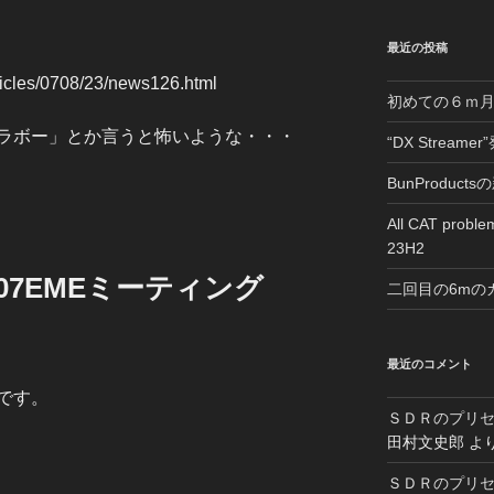
最近の投稿
rticles/0708/23/news126.html
初めての６ｍ
ラボー」とか言うと怖いような・・・
“DX Streame
BunProduc
All CAT proble
23H2
07EMEミーティング
二回目の6mの
最近のコメント
です。
ＳＤＲのプリ
田村文史郎
よ
ＳＤＲのプリ